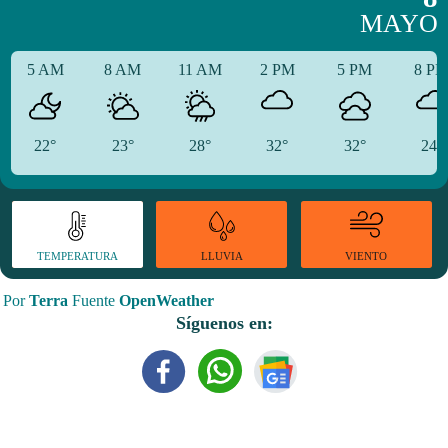
MAYO
5 AM
8 AM
11 AM
2 PM
5 PM
8 P
22°
23°
28°
32°
32°
24°
TEMPERATURA
VIENTO
LLUVIA
Por
Terra
Fuente
OpenWeather
Síguenos en: