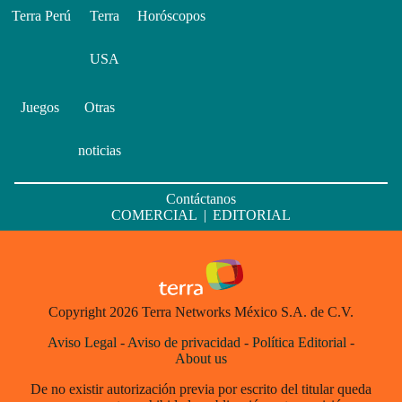
Terra Perú
Terra
Horóscopos
USA
Juegos
Otras
noticias
Contáctanos
COMERCIAL
|
EDITORIAL
Copyright 2026 Terra Networks México S.A. de C.V.
Aviso Legal
-
Aviso de privacidad
-
Política Editorial
-
About us
De no existir autorización previa por escrito del titular queda