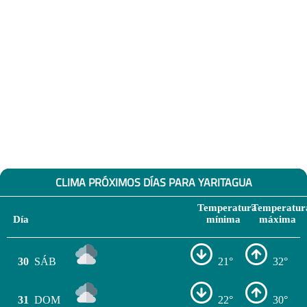
CLIMA PRÓXIMOS DÍAS PARA YARITAGUA
Temperatura
Temperatur
Día
mínima
máxima
30
SÁB
21°
32°
31
DOM
22°
30°