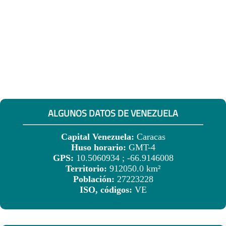
ALGUNOS DATOS DE VENEZUELA
Capital Venezuela:
Caracas
Huso horario:
GMT-4
GPS:
10.5060934 ; -66.9146008
Territorio:
912050.0 km²
Población:
27223228
ISO, códigos:
VE