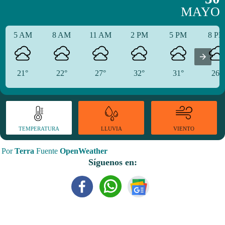
MAYO
5 AM
8 AM
11 AM
2 PM
5 PM
8 P
21°
22°
27°
32°
31°
26°
TEMPERATURA
VIENTO
LLUVIA
Por
Terra
Fuente
OpenWeather
Síguenos en: