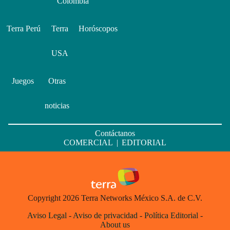
Colombia
Terra Perú
Terra
Horóscopos
USA
Juegos
Otras
noticias
Contáctanos
COMERCIAL
|
EDITORIAL
Copyright 2026 Terra Networks México S.A. de C.V.
Aviso Legal
-
Aviso de privacidad
-
Política Editorial
-
About us