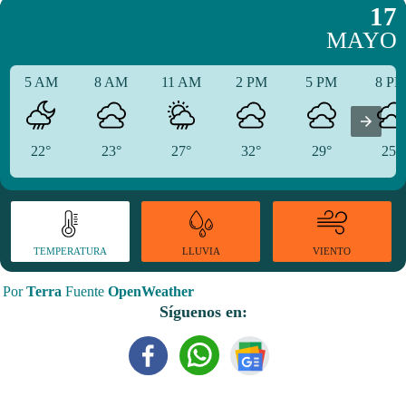
17
MAYO
5 AM
8 AM
11 AM
2 PM
5 PM
8 P
22°
23°
27°
32°
29°
25°
TEMPERATURA
VIENTO
LLUVIA
Por
Terra
Fuente
OpenWeather
Síguenos en: