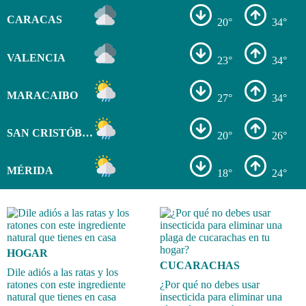
CARACAS
20°
34°
VALENCIA
23°
34°
MARACAIBO
27°
34°
SAN CRISTÓBAL
20°
26°
MÉRIDA
18°
24°
HOGAR
CUCARACHAS
Dile adiós a las ratas y los
ratones con este ingrediente
¿Por qué no debes usar
natural que tienes en casa
insecticida para eliminar una