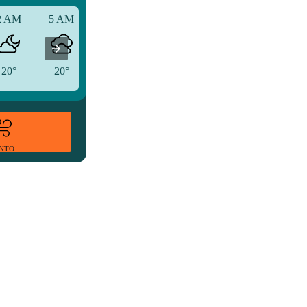
2 AM
5 AM
8 AM
20°
20°
23°
ENTO