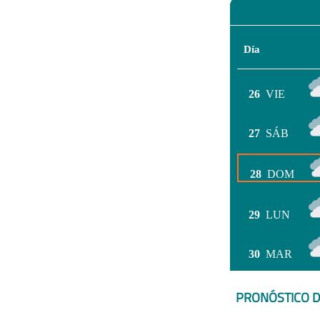
Día
26
VIE
27
SÁB
28
DOM
29
LUN
30
MAR
PRONÓSTICO D