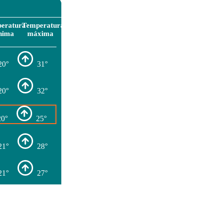
eratura
Temperatura
nima
máxima
20°
31°
20°
32°
20°
25°
21°
28°
21°
27°