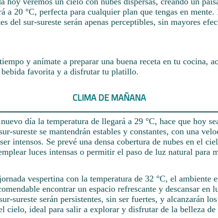
da hoy veremos un cielo con nubes dispersas, creando un paisa
á a 20 °C, perfecta para cualquier plan que tengas en mente.
s del sur-sureste serán apenas perceptibles, sin mayores efec
tiempo y anímate a preparar una buena receta en tu cocina, 
bebida favorita y a disfrutar tu platillo.
CLIMA DE MAÑANA
 nuevo día la temperatura de llegará a 29 °C, hace que hoy sea
 sur-sureste se mantendrán estables y constantes, con una ve
ser intensos. Se prevé una densa cobertura de nubes en el ciel
plear luces intensas o permitir el paso de luz natural para m
jornada vespertina con la temperatura de 32 °C, el ambiente 
comendable encontrar un espacio refrescante y descansar en lu
sur-sureste serán persistentes, sin ser fuertes, y alcanzarán l
 cielo, ideal para salir a explorar y disfrutar de la belleza de