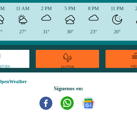
AM
11 AM
2 PM
5 PM
8 PM
11 PM
2°
27°
31°
30°
23°
20°
ATURA
VI
LLUVIA
OpenWeather
Síguenos en: