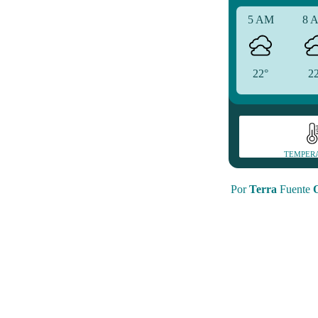
5 AM
8 
22°
2
TEMPER
Por
Terra
Fuente