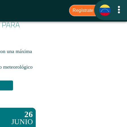
6 PARA
, con una máxima
io meteorológico
26
JUNIO