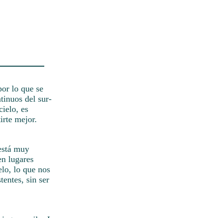
por lo que se
tinuos del sur-
ielo, es
irte mejor.
 está muy
en lugares
elo, lo que nos
tentes, sin ser