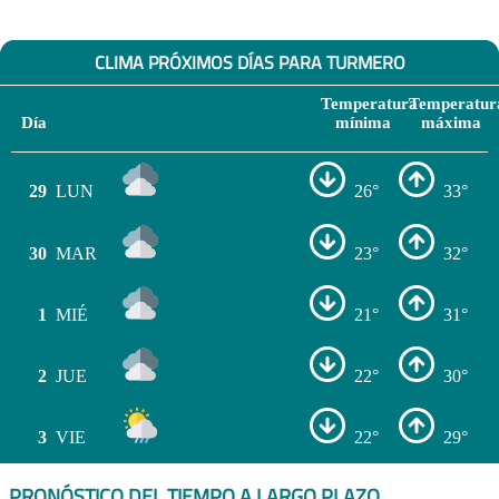
CLIMA PRÓXIMOS DÍAS PARA TURMERO
Temperatura
Temperatur
Día
mínima
máxima
29
LUN
26°
33°
30
MAR
23°
32°
1
MIÉ
21°
31°
2
JUE
22°
30°
3
VIE
22°
29°
PRONÓSTICO DEL TIEMPO A LARGO PLAZO