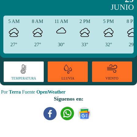
JUNIO
5 AM
8 AM
11 AM
2 PM
5 PM
8 P
27°
27°
30°
33°
32°
29°
TEMPERATURA
VIENTO
LLUVIA
Por
Terra
Fuente
OpenWeather
Síguenos en: