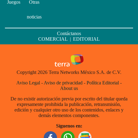
Juegos
Otras
noticias
Contáctanos
COMERCIAL
|
EDITORIAL
Copyright 2026 Terra Networks México S.A. de C.V.
Aviso Legal
-
Aviso de privacidad
-
Política Editorial
-
About us
De no existir autorización previa por escrito del titular queda
expresamente prohibida la publicación, retransmisión,
edición y cualquier otro uso de los contenidos, enlaces y
demás elementos componentes.
Síguenos en: