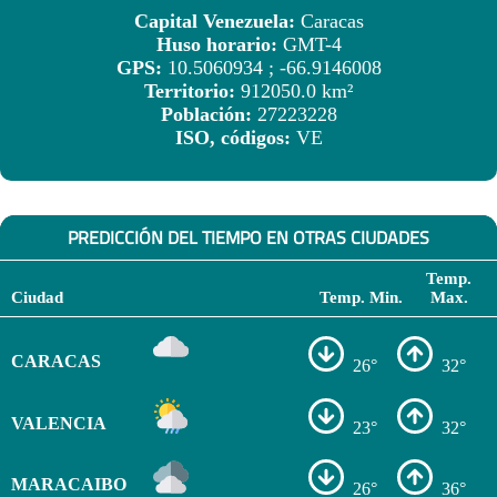
Capital Venezuela:
Caracas
Huso horario:
GMT-4
GPS:
10.5060934 ; -66.9146008
Territorio:
912050.0 km²
Población:
27223228
ISO, códigos:
VE
PREDICCIÓN DEL TIEMPO EN OTRAS CIUDADES
Temp.
Ciudad
Temp. Min.
Max.
CARACAS
26°
32°
VALENCIA
23°
32°
MARACAIBO
26°
36°