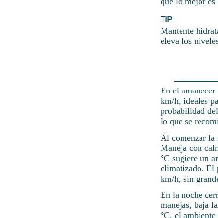
que lo mejor es 
TIP
Mantente hidrat
eleva los nivele
En el amanecer d
km/h, ideales pa
probabilidad de
lo que se recom
Al comenzar la 
Maneja con calm
°C sugiere un a
climatizado. El 
km/h, sin grand
En la noche cerr
manejas, baja l
°C, el ambiente 