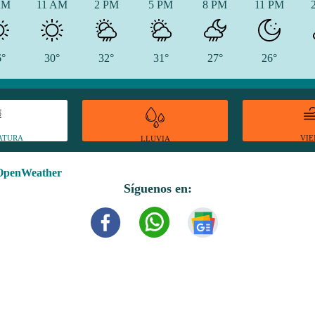
AM
11 AM
2 PM
5 PM
8 PM
11 PM
6°
30°
32°
31°
27°
26°
ATURA
VI
LLUVIA
OpenWeather
Síguenos en: