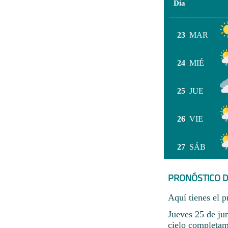
Día
23
MAR
24
MIÉ
25
JUE
26
VIE
27
SÁB
PRONÓSTICO D
Aquí tienes el p
Jueves 25 de j
cielo completam