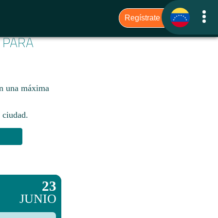
6 PARA
con una máxima
 ciudad.​
23
JUNIO