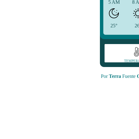
5 AM
8 
25°
2
TEMPER
Por
Terra
Fuente