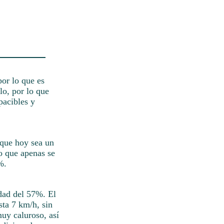
por lo que es
lo, por lo que
pacibles y
 que hoy sea un
ro que apenas se
%.
idad del 57%. El
sta 7 km/h, sin
uy caluroso, así