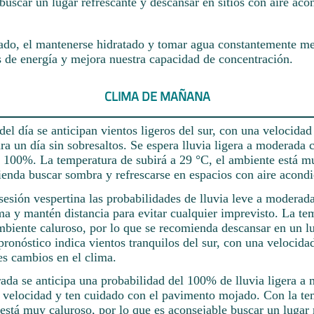
buscar un lugar refrescante y descansar en sitios con aire aco
ado, el mantenerse hidratado y tomar agua constantemente mej
s de energía y mejora nuestra capacidad de concentración.
CLIMA DE MAÑANA
el día se anticipan vientos ligeros del sur, con una velocidad
ra un día sin sobresaltos. Se espera lluvia ligera a moderada 
l 100%. La temperatura de subirá a 29 °C, el ambiente está m
ienda buscar sombra y refrescarse en espacios con aire acond
sesión vespertina las probabilidades de lluvia leve a moderad
a y mantén distancia para evitar cualquier imprevisto. La te
mbiente caluroso, por lo que se recomienda descansar en un lu
pronóstico indica vientos tranquilos del sur, con una velocida
es cambios en el clima.
ada se anticipa una probabilidad del 100% de lluvia ligera a
a velocidad y ten cuidado con el pavimento mojado. Con la te
está muy caluroso, por lo que es aconsejable buscar un lugar 