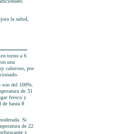
ndicionado.
ora la salud,
 en torno a 6
con una
uy caluroso, por
icionado.
a son del 100%.
mperatura de 31
gar fresco y
d de hasta 8
 moderada. Si
mperatura de 22
refrescante y