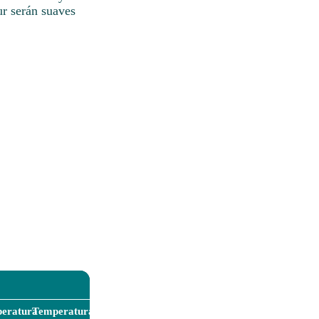
ur serán suaves
eratura
Temperatura