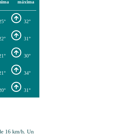
nima
máxima
25°
32°
22°
31°
21°
30°
21°
34°
20°
31°
de 16 km/h. Un