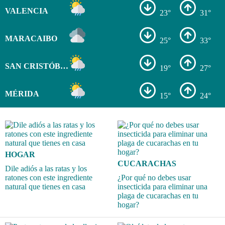
VALENCIA
23°
31°
MARACAIBO
25°
33°
SAN CRISTÓBAL
19°
27°
MÉRIDA
15°
24°
HOGAR
CUCARACHAS
Dile adiós a las ratas y los
ratones con este ingrediente
¿Por qué no debes usar
natural que tienes en casa
insecticida para eliminar una
plaga de cucarachas en tu
hogar?