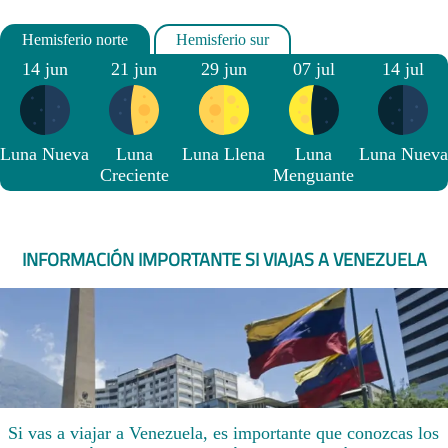
14 jun
21 jun
29 jun
07 jul
14 jul
Luna Nueva
Luna
Luna Llena
Luna
Luna Nueva
Creciente
Menguante
INFORMACIÓN IMPORTANTE SI VIAJAS A VENEZUELA
Si vas a viajar a Venezuela, es importante que conozcas los