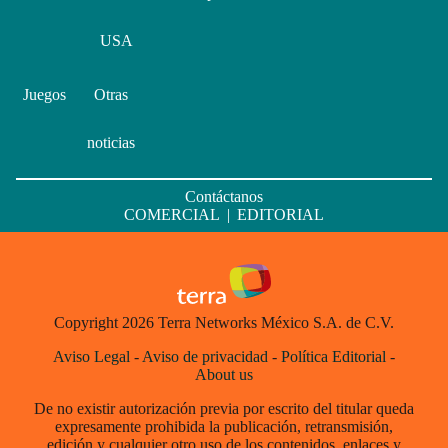
USA
Juegos
Otras
noticias
Contáctanos
COMERCIAL
|
EDITORIAL
Copyright 2026 Terra Networks México S.A. de C.V.
Aviso Legal
-
Aviso de privacidad
-
Política Editorial
-
About us
De no existir autorización previa por escrito del titular queda
expresamente prohibida la publicación, retransmisión,
edición y cualquier otro uso de los contenidos, enlaces y