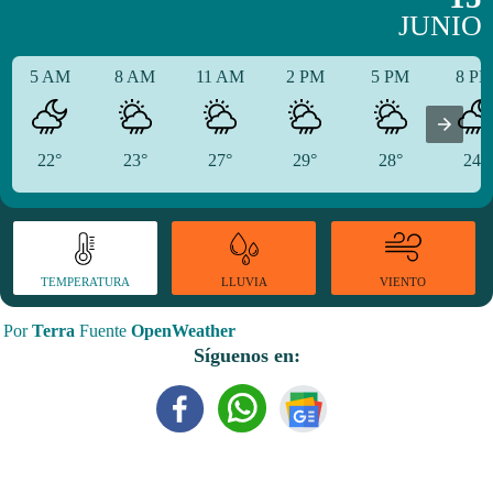
JUNIO
5 AM
8 AM
11 AM
2 PM
5 PM
8 P
22°
23°
27°
29°
28°
24°
TEMPERATURA
VIENTO
LLUVIA
Por
Terra
Fuente
OpenWeather
Síguenos en: