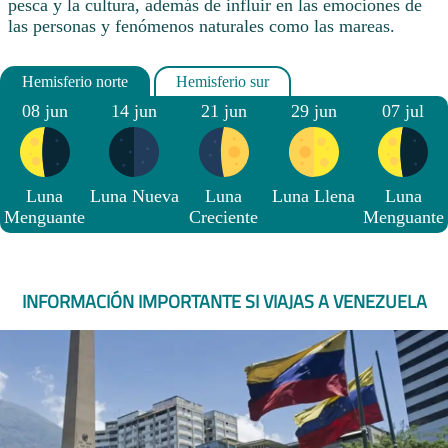
pesca y la cultura, además de influir en las emociones de
las personas y fenómenos naturales como las mareas.
08 jun
14 jun
21 jun
29 jun
07 jul
Luna
Luna Nueva
Luna
Luna Llena
Luna
Menguante
Creciente
Menguante
INFORMACIÓN IMPORTANTE SI VIAJAS A VENEZUELA