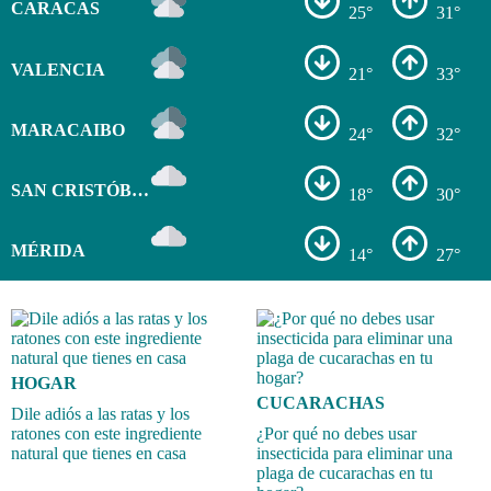
CARACAS
25°
31°
VALENCIA
21°
33°
MARACAIBO
24°
32°
SAN CRISTÓBAL
18°
30°
MÉRIDA
14°
27°
HOGAR
CUCARACHAS
Dile adiós a las ratas y los
ratones con este ingrediente
¿Por qué no debes usar
natural que tienes en casa
insecticida para eliminar una
plaga de cucarachas en tu