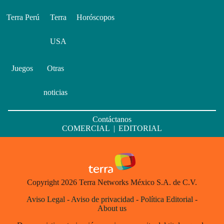
Terra Perú
Terra
Horóscopos
USA
Juegos
Otras
noticias
Contáctanos
COMERCIAL
|
EDITORIAL
Copyright 2026 Terra Networks México S.A. de C.V.
Aviso Legal
-
Aviso de privacidad
-
Política Editorial
-
About us