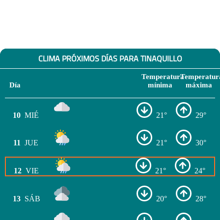
CLIMA PRÓXIMOS DÍAS PARA TINAQUILLO
Temperatura
Temperatur
Día
mínima
máxima
10
MIÉ
21°
29°
11
JUE
21°
30°
12
VIE
21°
24°
13
SÁB
20°
28°