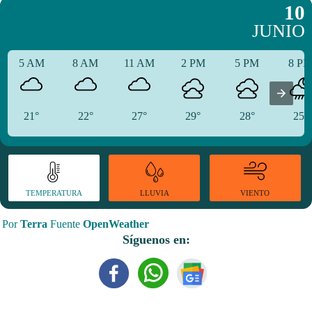
10
JUNIO
5 AM
8 AM
11 AM
2 PM
5 PM
8 P
21°
22°
27°
29°
28°
25°
TEMPERATURA
VIENTO
LLUVIA
Por
Terra
Fuente
OpenWeather
Síguenos en: