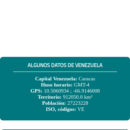
ALGUNOS DATOS DE VENEZUELA
Capital Venezuela:
Caracas
Huso horario:
GMT-4
GPS:
10.5060934 ; -66.9146008
Territorio:
912050.0 km²
Población:
27223228
ISO, códigos:
VE