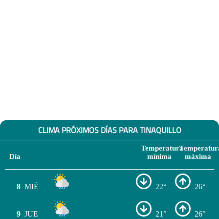
CLIMA PRÓXIMOS DÍAS PARA TINAQUILLO
Temperatura
Temperatur
Día
mínima
máxima
8
MIÉ
22°
26°
9
JUE
21°
26°