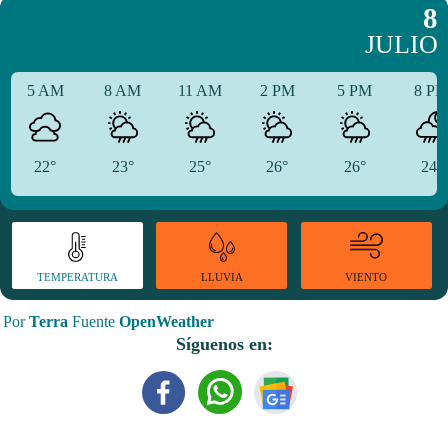
8
JULIO
5 AM
8 AM
11 AM
2 PM
5 PM
8 P
22°
23°
25°
26°
26°
24°
TEMPERATURA
VIENTO
LLUVIA
Por
Terra
Fuente
OpenWeather
Síguenos en: