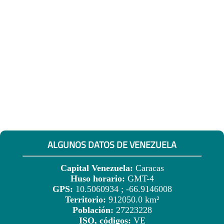
ALGUNOS DATOS DE VENEZUELA
Capital Venezuela:
Caracas
Huso horario:
GMT-4
GPS:
10.5060934 ; -66.9146008
Territorio:
912050.0 km²
Población:
27223228
ISO, códigos:
VE