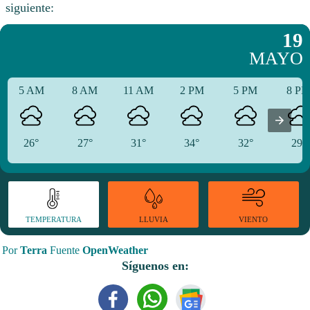
siguiente:
19
MAYO
5 AM
8 AM
11 AM
2 PM
5 PM
8 P
26°
27°
31°
34°
32°
29°
TEMPERATURA
VIENTO
LLUVIA
Por
Terra
Fuente
OpenWeather
Síguenos en: