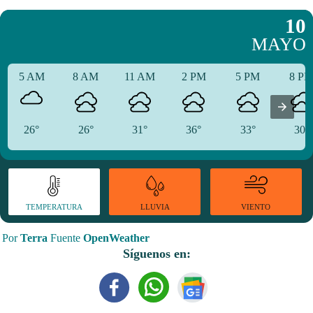
10
MAYO
5 AM
8 AM
11 AM
2 PM
5 PM
8 P
26°
26°
31°
36°
33°
30°
TEMPERATURA
VIENTO
LLUVIA
Por
Terra
Fuente
OpenWeather
Síguenos en: