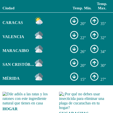
Temp.
Ciudad
Temp. Min.
Max.
CARACAS
20°
35°
VALENCIA
22°
32°
MARACAIBO
26°
34°
SAN CRISTÓBAL
20°
30°
MÉRIDA
15°
27°
HOGAR