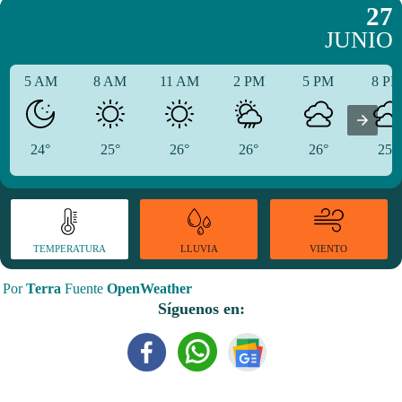
27
JUNIO
5 AM
8 AM
11 AM
2 PM
5 PM
8 P
24°
25°
26°
26°
26°
25°
TEMPERATURA
VIENTO
LLUVIA
Por
Terra
Fuente
OpenWeather
Síguenos en: