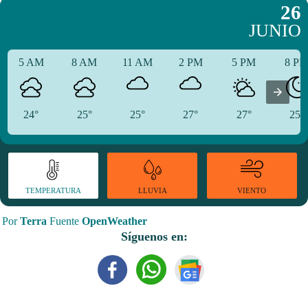
26
JUNIO
5 AM
8 AM
11 AM
2 PM
5 PM
8 P
24°
25°
25°
27°
27°
25°
TEMPERATURA
VIENTO
LLUVIA
Por
Terra
Fuente
OpenWeather
Síguenos en: