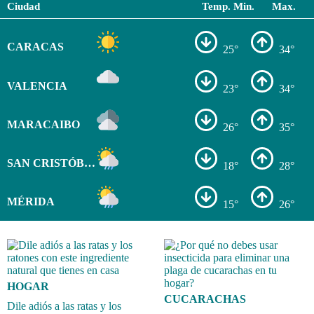
Ciudad
Temp. Min.
Max.
CARACAS
25°
34°
VALENCIA
23°
34°
MARACAIBO
26°
35°
SAN CRISTÓBAL
18°
28°
MÉRIDA
15°
26°
HOGAR
CUCARACHAS
Dile adiós a las ratas y los