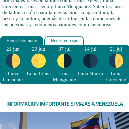
principales fases de la luna son la Luna Nueva, Luna
Creciente, Luna Llena y Luna Menguante. Saber las fases
de la luna es útil para la navegación, la agricultura, la
pesca y la cultura, además de influir en las emociones de
las personas y fenómenos naturales como las mareas.
21 jun
29 jun
07 jul
14 jul
21 jul
Luna
Luna Llena
Luna
Luna Nueva
Luna
Creciente
Menguante
Creciente
INFORMACIÓN IMPORTANTE SI VIAJAS A VENEZUELA