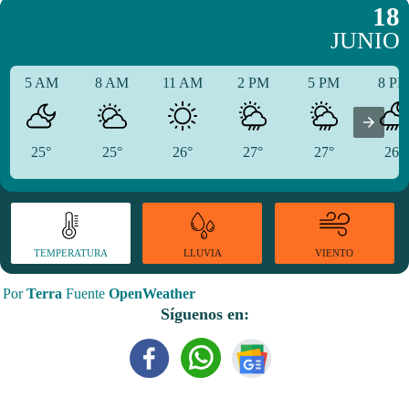
18
JUNIO
5 AM
8 AM
11 AM
2 PM
5 PM
8 P
25°
25°
26°
27°
27°
26°
TEMPERATURA
VIENTO
LLUVIA
Por
Terra
Fuente
OpenWeather
Síguenos en: