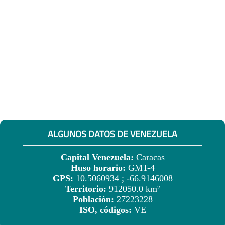
ALGUNOS DATOS DE VENEZUELA
Capital Venezuela:
Caracas
Huso horario:
GMT-4
GPS:
10.5060934 ; -66.9146008
Territorio:
912050.0 km²
Población:
27223228
ISO, códigos:
VE