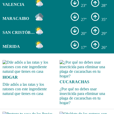
VALENCIA
23°
28°
MARACAIBO
27°
35°
SAN CRISTÓBAL
20°
29°
MÉRIDA
17°
26°
HOGAR
CUCARACHAS
Dile adiós a las ratas y los
ratones con este ingrediente
¿Por qué no debes usar
natural que tienes en casa
insecticida para eliminar una
plaga de cucarachas en tu
hogar?