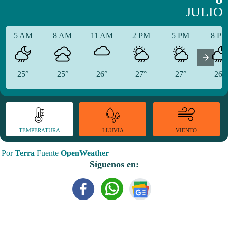
JULIO
5 AM
8 AM
11 AM
2 PM
5 PM
8 P
25°
25°
26°
27°
27°
26°
TEMPERATURA
VIENTO
LLUVIA
Por
Terra
Fuente
OpenWeather
Síguenos en: