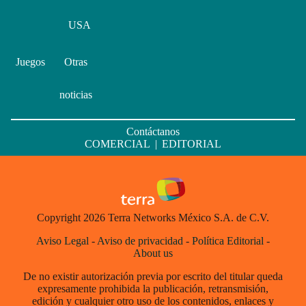
USA
Juegos
Otras
noticias
Contáctanos
COMERCIAL
|
EDITORIAL
Copyright 2026 Terra Networks México S.A. de C.V.
Aviso Legal
-
Aviso de privacidad
-
Política Editorial
-
About us
De no existir autorización previa por escrito del titular queda
expresamente prohibida la publicación, retransmisión,
edición y cualquier otro uso de los contenidos, enlaces y