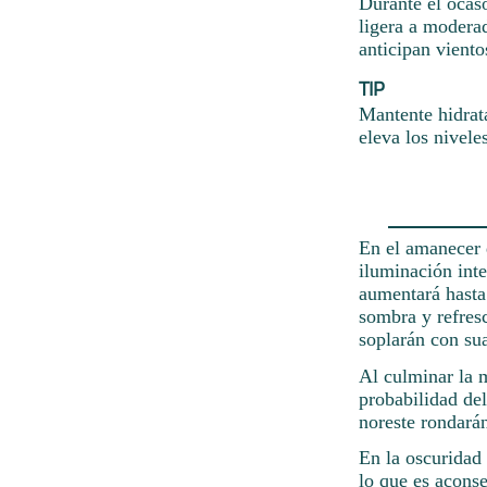
Durante el ocaso
ligera a modera
anticipan viento
TIP
Mantente hidrat
eleva los nivele
En el amanecer d
iluminación int
aumentará hasta
sombra y refresc
soplarán con su
Al culminar la 
probabilidad de
noreste rondarán
En la oscuridad
lo que es aconse