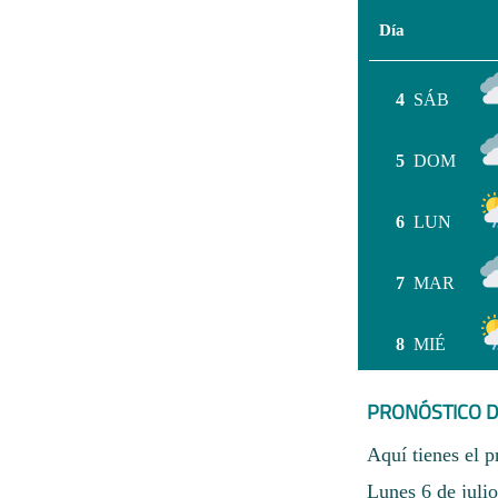
Día
4
SÁB
5
DOM
6
LUN
7
MAR
8
MIÉ
PRONÓSTICO D
Aquí tienes el p
Lunes 6 de julio