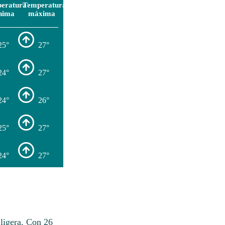
eratura
Temperatura
nima
máxima
25°
27°
24°
27°
24°
26°
25°
27°
24°
27°
 ligera. Con 26