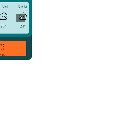
2 AM
5 AM
8 AM
25°
24°
25°
ENTO