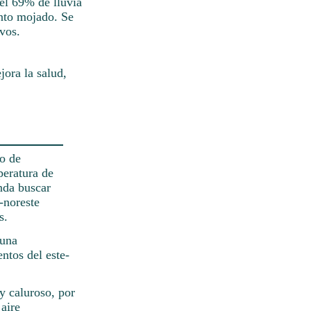
del 69% de lluvia
ento mojado. Se
ivos.
ora la salud,
so de
peratura de
nda buscar
-noreste
s.
 una
ntos del este-
y caluroso, por
aire