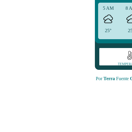
5 AM
8 
25°
2
TEMPER
Por
Terra
Fuente