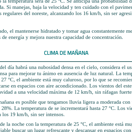
 la temperatura será de 25 °C. Se anticipa una probabilidad 
da. Si manejas, baja la velocidad y ten cuidado con el pavim
s regulares del noreste, alcanzando los 16 km/h, sin ser agres
ado, el mantenerse hidratado y tomar agua constantemente mej
s de energía y mejora nuestra capacidad de concentración.
CLIMA DE MAÑANA
el día habrá una nubosidad densa en el cielo, considera el u
ensa para mejorar tu ánimo en ausencia de luz natural. La tem
 27 °C, el ambiente está muy caluroso, por lo que se recomie
arse en espacios con aire acondicionado. Los vientos del este
avidad a una velocidad máxima de 12 km/h, sin ráfagas fuerte
mañana es posible que tengamos lluvia ligera a moderada con
l 28%. La temperatura de se incrementará hasta 27 °C. Los vie
 los 19 km/h, sin ser intensos.
 de la noche con la temperatura de 25 °C, el ambiente está mu
jable buscar un lugar refrescante y descansar en espacios con 