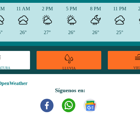
AM
11 AM
2 PM
5 PM
8 PM
11 PM
5°
26°
27°
26°
26°
25°
ATURA
VI
LLUVIA
OpenWeather
Síguenos en: