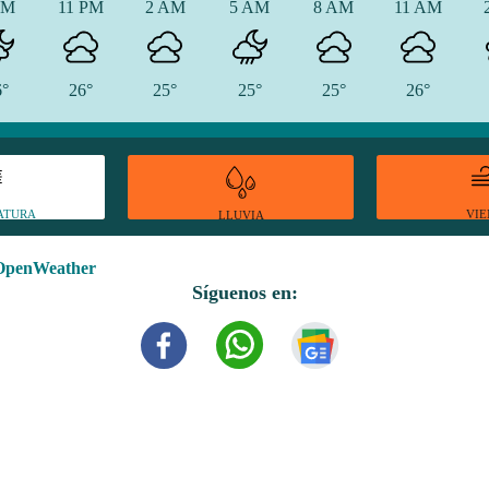
PM
11 PM
2 AM
5 AM
8 AM
11 AM
6°
26°
25°
25°
25°
26°
ATURA
VI
LLUVIA
OpenWeather
Síguenos en: