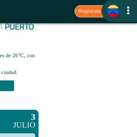
RA
PUERTO
 es de 26°C, con
 ciudad.​
3
JULIO