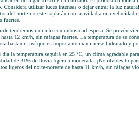
ansar en un lugar fresco y climatizado. El pronóstico indica
o. Considera utilizar luces intensas o dejar entrar la luz natura
tos del norte-noreste soplarán con suavidad a una velocidad
s fuertes.
tarde tendremos un cielo con nubosidad espesa. Se prevén vie
 hasta 12 km/h, sin ráfagas fuertes. La temperatura de se con
nota bastante, así que es importante mantenerse hidratado y pro
l día la temperatura seguirá en 25 °C, un clima agradable para 
lidad de 31% de lluvia ligera a moderada. ¡No olvides tu par
tos ligeros del norte-noreste de hasta 11 km/h, sin ráfagas vio