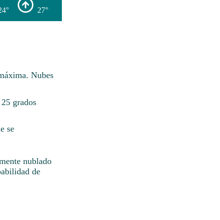
24°
27°
 máxima. Nubes
 25 grados
e se
almente nublado
abilidad de