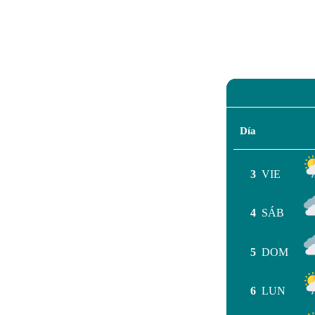
Día
3
VIE
4
SÁB
5
DOM
6
LUN