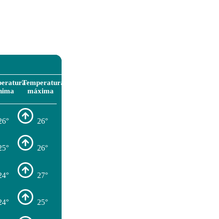
eratura
Temperatura
nima
máxima
26°
26°
25°
26°
24°
27°
24°
25°