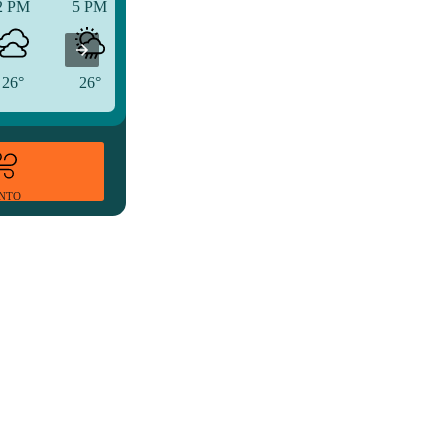
2 PM
5 PM
8 PM
26°
26°
25°
ENTO