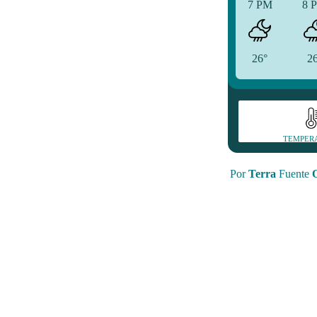
7 PM
8 
26°
2
TEMPER
Por
Terra
Fuente