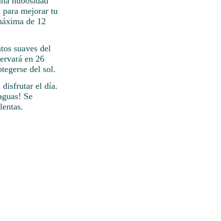
 una nubosidad
l para mejorar tu
 máxima de 12
ntos suaves del
servará en 26
tegerse del sol.
disfrutar el día.
aguas! Se
lentas.