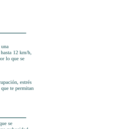
n una
 hasta 12 km/h,
or lo que se
upación, estrés
 que te permitan
que se