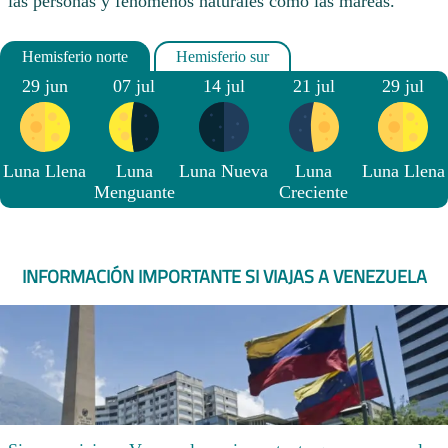
las personas y fenómenos naturales como las mareas.
29 jun
07 jul
14 jul
21 jul
29 jul
Luna Llena
Luna
Luna Nueva
Luna
Luna Llena
Menguante
Creciente
INFORMACIÓN IMPORTANTE SI VIAJAS A VENEZUELA