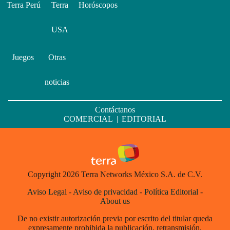
Terra Perú
Terra
Horóscopos
USA
Juegos
Otras
noticias
Contáctanos
COMERCIAL
|
EDITORIAL
Copyright 2026 Terra Networks México S.A. de C.V.
Aviso Legal
-
Aviso de privacidad
-
Política Editorial
-
About us
De no existir autorización previa por escrito del titular queda
expresamente prohibida la publicación, retransmisión,