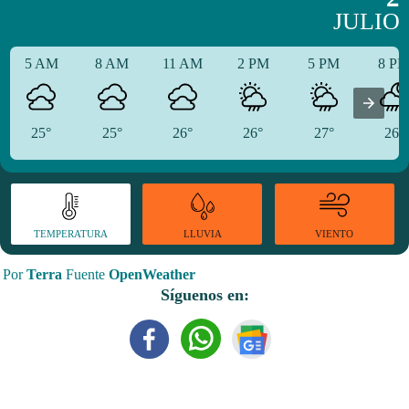
JULIO
5 AM
8 AM
11 AM
2 PM
5 PM
8 P
25°
25°
26°
26°
27°
26°
TEMPERATURA
VIENTO
LLUVIA
Por
Terra
Fuente
OpenWeather
Síguenos en: