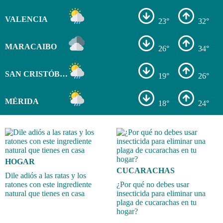
VALENCIA
23°
32°
MARACAIBO
26°
34°
SAN CRISTÓBAL
19°
26°
MÉRIDA
18°
24°
HOGAR
CUCARACHAS
Dile adiós a las ratas y los
ratones con este ingrediente
¿Por qué no debes usar
natural que tienes en casa
insecticida para eliminar una
plaga de cucarachas en tu
hogar?