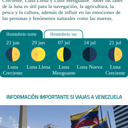
Creciente, Luna Llena y Luna Menguante. Saber las fases
de la luna es útil para la navegación, la agricultura, la
pesca y la cultura, además de influir en las emociones de
las personas y fenómenos naturales como las mareas.
21 jun
29 jun
07 jul
14 jul
21 jul
Luna
Luna Llena
Luna
Luna Nueva
Luna
Creciente
Menguante
Creciente
INFORMACIÓN IMPORTANTE SI VIAJAS A VENEZUELA