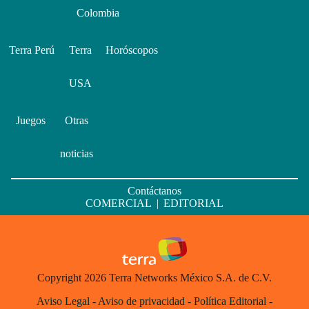
Colombia
Terra Perú
Terra
Horóscopos
USA
Juegos
Otras
noticias
Contáctanos
COMERCIAL
|
EDITORIAL
Copyright 2026 Terra Networks México S.A. de C.V.
Aviso Legal
-
Aviso de privacidad
-
Política Editorial
-