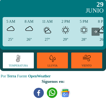
29
JUNIO
5 AM
8 AM
11 AM
2 PM
5 PM
8 P
25°
26°
27°
29°
28°
26°
TEMPERATURA
VIENTO
LLUVIA
Por
Terra
Fuente
OpenWeather
Síguenos en: