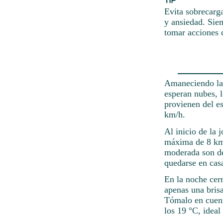
Evita sobrecarg
y ansiedad. Sie
tomar acciones c
Amaneciendo la 
esperan nubes, l
provienen del es
km/h.
Al inicio de la 
máxima de 8 km/h
moderada son del
quedarse en cas
En la noche cer
apenas una bris
Tómalo en cuent
los 19 °C, ideal