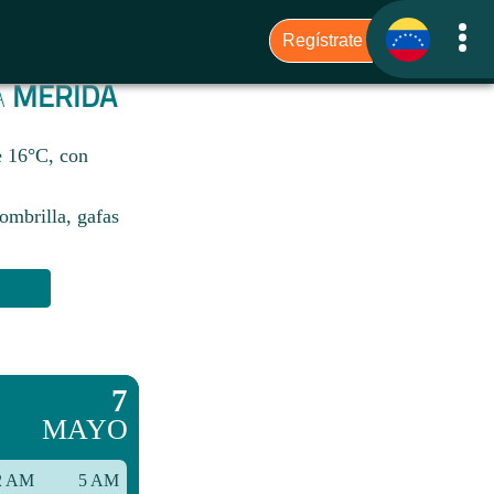
A
MÉRIDA
e 16°C, con
sombrilla, gafas
7
MAYO
2 AM
5 AM
8 AM