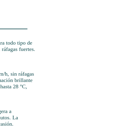
ra todo tipo de
 ráfagas fuertes.
m/h, sin ráfagas
nación brillante
 hasta 28 °C,
gera a
autos. La
asión.