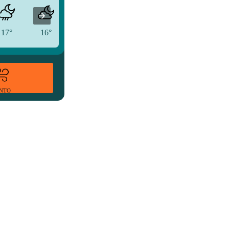
17°
16°
19°
ENTO