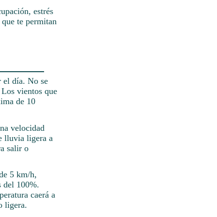
upación, estrés
 que te permitan
 el día. No se
. Los vientos que
xima de 10
una velocidad
 lluvia ligera a
a salir o
 de 5 km/h,
s del 100%.
peratura caerá a
 ligera.