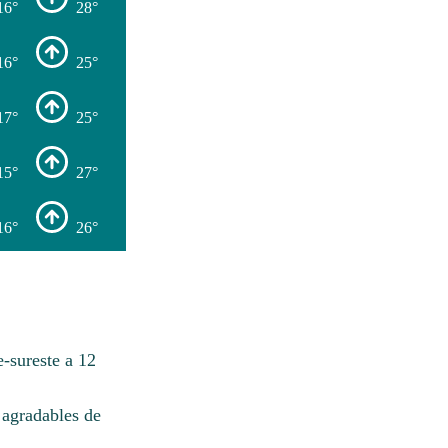
16°
28°
16°
25°
17°
25°
15°
27°
16°
26°
-sureste a 12
agradables de