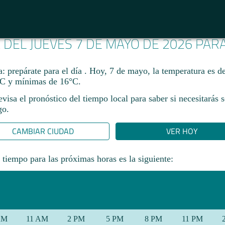
A DEL JUEVES 7 DE MAYO DE 2026 PAR
: prepárate para el día . Hoy, 7 de mayo, la temperatura es d
C y mínimas de 16°C.
revisa el pronóstico del tiempo local para saber si necesitarás 
go.
CAMBIAR CIUDAD
VER HOY
 tiempo para las próximas horas es la siguiente:
AM
11 AM
2 PM
5 PM
8 PM
11 PM