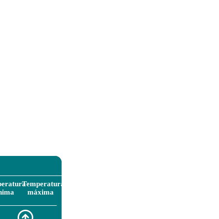
eratura
Temperatura
nima
máxima