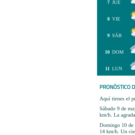
7
JUE
8
VIE
9
SÁB
10
DOM
11
LUN
PRONÓSTICO D
Aquí tienes el p
Sábado 9 de may
km/h. La agrada
Domingo 10 de m
14 km/h. Un ci