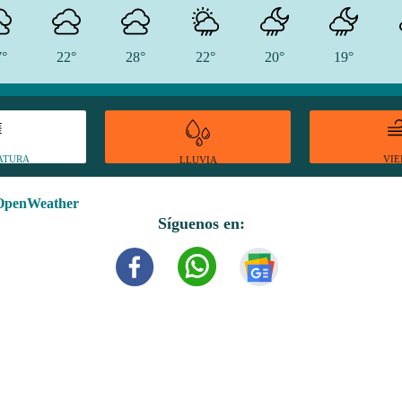
7°
22°
28°
22°
20°
19°
ATURA
VI
LLUVIA
OpenWeather
Síguenos en: