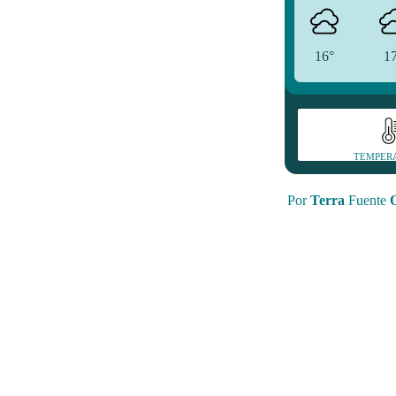
16°
1
TEMPER
Por
Terra
Fuente