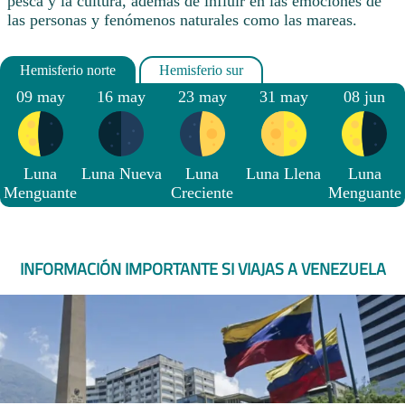
pesca y la cultura, además de influir en las emociones de
las personas y fenómenos naturales como las mareas.
09 may
16 may
23 may
31 may
08 jun
Luna
Luna Nueva
Luna
Luna Llena
Luna
Menguante
Creciente
Menguante
INFORMACIÓN IMPORTANTE SI VIAJAS A VENEZUELA