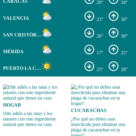
CARACAS
20°
34°
VALENCIA
23°
30°
SAN CRISTÓBAL
20°
30°
MÉRIDA
17°
25°
PUERTO LA CRUZ
25°
28°
HOGAR
CUCARACHAS
Dile adiós a las ratas y los
ratones con este ingrediente
¿Por qué no debes usar
natural que tienes en casa
insecticida para eliminar una
plaga de cucarachas en tu
hogar?