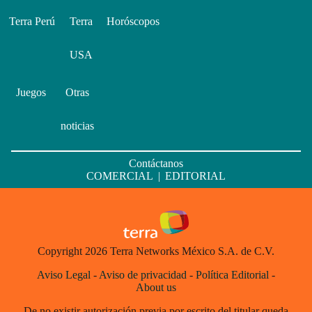
Terra Perú
Terra
Horóscopos
USA
Juegos
Otras
noticias
Contáctanos
COMERCIAL
|
EDITORIAL
Copyright 2026 Terra Networks México S.A. de C.V.
Aviso Legal
-
Aviso de privacidad
-
Política Editorial
-
About us
De no existir autorización previa por escrito del titular queda