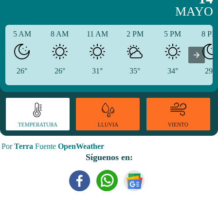
MAYO
5 AM
8 AM
11 AM
2 PM
5 PM
8 P
26°
26°
31°
35°
34°
29°
TEMPERATURA
VIENTO
LLUVIA
Por
Terra
Fuente
OpenWeather
Síguenos en: