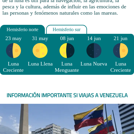
de la luna es útil para la navegación, la agricultura, la
pesca y la cultura, además de influir en las emociones de
las personas y fenómenos naturales como las mareas.
23 may
31 may
08 jun
14 jun
21 jun
Luna
Luna Llena
Luna
Luna Nueva
Luna
Creciente
Menguante
Creciente
INFORMACIÓN IMPORTANTE SI VIAJAS A VENEZUELA