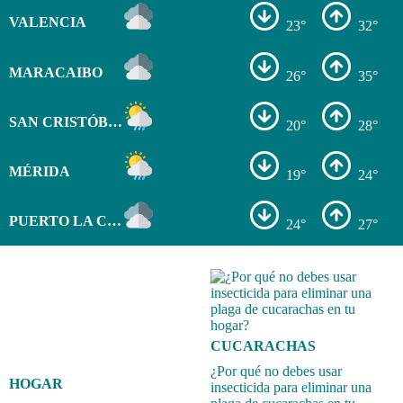
VALENCIA
23°
32°
MARACAIBO
26°
35°
SAN CRISTÓBAL
20°
28°
MÉRIDA
19°
24°
PUERTO LA CRUZ
24°
27°
CUCARACHAS
¿Por qué no debes usar
HOGAR
insecticida para eliminar una