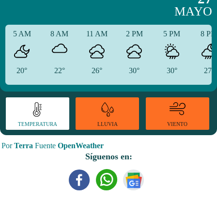
MAYO
5 AM
8 AM
11 AM
2 PM
5 PM
8 P
20°
22°
26°
30°
30°
27°
TEMPERATURA
VIENTO
LLUVIA
Por
Terra
Fuente
OpenWeather
Síguenos en: