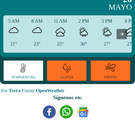
MAYO
5 AM
8 AM
11 AM
2 PM
5 PM
8 P
21°
23°
25°
30°
27°
27°
TEMPERATURA
VIENTO
LLUVIA
Por
Terra
Fuente
OpenWeather
Síguenos en: