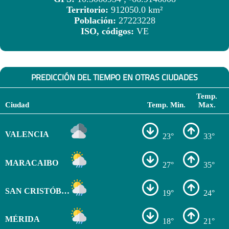
Territorio:
912050.0 km²
Población:
27223228
ISO, códigos:
VE
PREDICCIÓN DEL TIEMPO EN OTRAS CIUDADES
Temp.
Ciudad
Temp. Min.
Max.
VALENCIA
23°
33°
MARACAIBO
27°
35°
SAN CRISTÓBAL
19°
24°
MÉRIDA
18°
21°