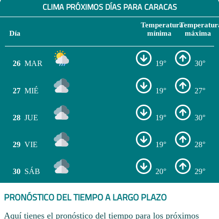
CLIMA PRÓXIMOS DÍAS PARA CARACAS
Temperatura
Temperatur
Día
mínima
máxima
26
MAR
19°
30°
27
MIÉ
19°
27°
28
JUE
19°
30°
29
VIE
19°
28°
30
SÁB
20°
29°
PRONÓSTICO DEL TIEMPO A LARGO PLAZO
Aquí tienes el pronóstico del tiempo para los próximos