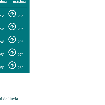
nima
máxima
25°
28°
24°
29°
24°
29°
25°
27°
25°
28°
d de lluvia