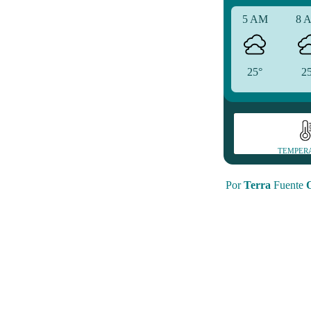
5 AM
8 
25°
2
TEMPER
Por
Terra
Fuente