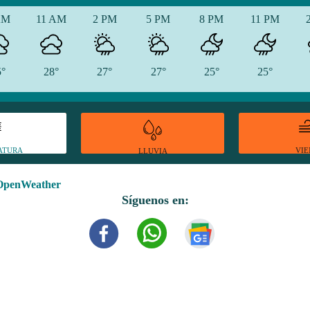
AM
11 AM
2 PM
5 PM
8 PM
11 PM
5°
28°
27°
27°
25°
25°
ATURA
VI
LLUVIA
OpenWeather
Síguenos en: