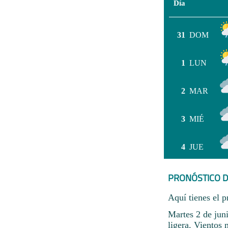
Día
31
DOM
1
LUN
2
MAR
3
MIÉ
4
JUE
PRONÓSTICO D
Aquí tienes el p
Martes 2 de jun
ligera. Vientos