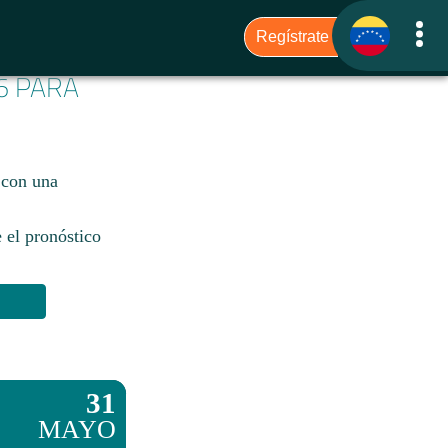
6 PARA
 con una
 el pronóstico
31
MAYO