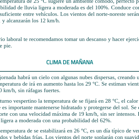
 temperatura de 25 °C sugiere un ambiente cómodo, perfecto p
ibilidad de lluvia ligera a moderada es del 100%. Conduce co
uficiente entre vehículos. Los vientos del norte-noreste serán 
, y alcanzarán los 12 km/h.
rio laboral te recomendamos tomar un descanso y hacer ejerci
e pie.
CLIMA DE MAÑANA
jornada habrá un cielo con algunas nubes dispersas, creando 
mperatura de irá en aumento hasta los 29 °C. Se estiman vient
0 km/h, sin ráfagas fuertes.
turno vespertino la temperatura de se fijará en 28 °C, el calor
e es importante mantenerse hidratado y protegerse del sol. Se
norte con una velocidad máxima de 19 km/h, sin ser intensos. 
 ligera a moderada con una probabilidad del 62%.
temperatura de se estabilizará en 26 °C, es un día típico de ve
ados y bebidas frías. Los vientos del norte soplarán con suavi