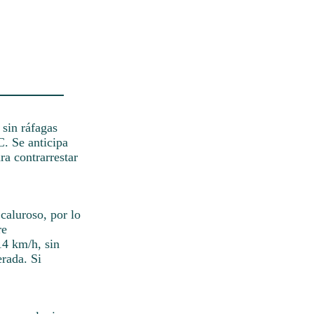
 sin ráfagas
. Se anticipa
ra contrarrestar
caluroso, por lo
re
14 km/h, sin
erada. Si