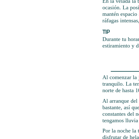
En la velada la
ocasión. La pos
mantén espacio s
ráfagas intensas
TIP
Durante tu hora
estiramiento y d
Al comenzar la 
tranquilo. La te
norte de hasta 1
Al arranque del 
bastante, así qu
constantes del 
tengamos lluvia
Por la noche la 
disfrutar de hel