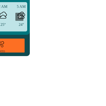
2 AM
5 AM
8 AM
25°
24°
26°
ENTO