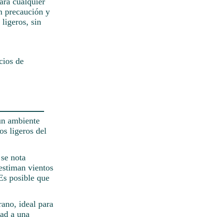
ara cualquier
n precaución y
ligeros, sin
cios de
un ambiente
os ligeros del
 se nota
 estiman vientos
Es posible que
rano, ideal para
dad a una