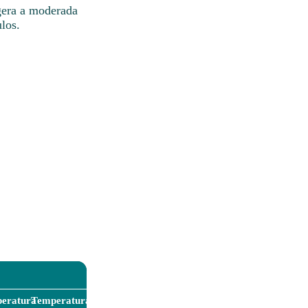
igera a moderada
los.
eratura
Temperatura