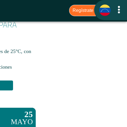
 PARA
es de 25°C, con
ciones
25
MAYO