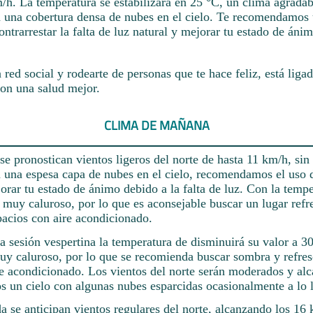
h. La temperatura se estabilizará en 25 °C, un clima agradabl
ra una cobertura densa de nubes en el cielo. Te recomendamos 
contrarrestar la falta de luz natural y mejorar tu estado de áni
red social y rodearte de personas que te hace feliz, está liga
on una salud mejor.
CLIMA DE MAÑANA
 se pronostican vientos ligeros del norte de hasta 11 km/h, sin
á una espesa capa de nubes en el cielo, recomendamos el uso 
orar tu estado de ánimo debido a la falta de luz. Con la temp
 muy caluroso, por lo que es aconsejable buscar un lugar refr
pacios con aire acondicionado.
a sesión vespertina la temperatura de disminuirá su valor a 30
uy caluroso, por lo que se recomienda buscar sombra y refres
re acondicionado. Los vientos del norte serán moderados y alc
 un cielo con algunas nubes esparcidas ocasionalmente a lo l
a se anticipan vientos regulares del norte, alcanzando los 16 