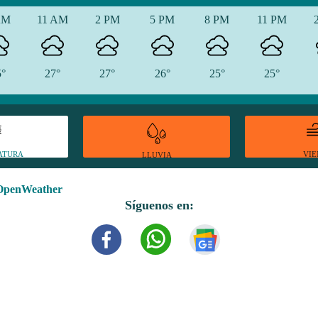
AM
11 AM
2 PM
5 PM
8 PM
11 PM
5°
27°
27°
26°
25°
25°
ATURA
VI
LLUVIA
OpenWeather
Síguenos en: