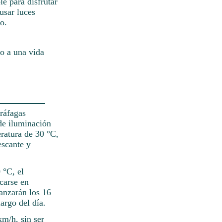
e para disfrutar
usar luces
mo.
do a una vida
 ráfagas
de iluminación
eratura de 30 °C,
escante y
 °C, el
carse en
anzarán los 16
argo del día.
km/h, sin ser