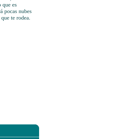
o que es
brá pocas nubes
a que te rodea.