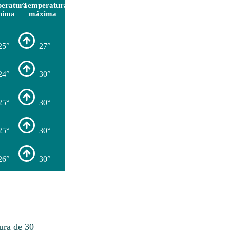
eratura
Temperatura
nima
máxima
25°
27°
24°
30°
25°
30°
25°
30°
26°
30°
ura de 30