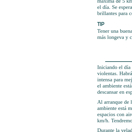
máxima de 5 km/
el día. Se espe
brillantes para 
TIP
Tener una buena 
más longeva y c
Iniciando el día
violentas. Habr
intensa para mej
el ambiente está
descansar en es
Al arranque de l
ambiente está m
espacios con ai
km/h. Tendremos
Durante la velad