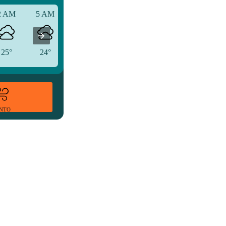
2 AM
5 AM
8 AM
25°
24°
27°
ENTO