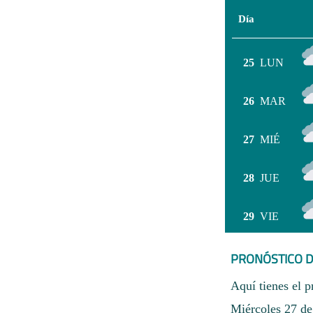
Día
25
LUN
26
MAR
27
MIÉ
28
JUE
29
VIE
PRONÓSTICO D
Aquí tienes el p
Miércoles 27 de