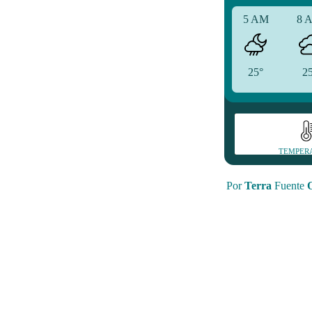
5 AM
8 
25°
2
TEMPER
Por
Terra
Fuente