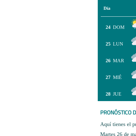
Día
24
DOM
25
LUN
26
MAR
27
MIÉ
28
JUE
PRONÓSTICO D
Aquí tienes el p
Martes 26 de m