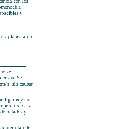
ancia con los
comendable
apacibles y
? y planea algo
que se
 densas. Se
km/h, sin causar
n ligeros y sin
emperatura de se
 de helados y
alquier plan del