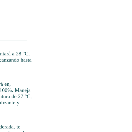
ntará a 28 °C,
lcanzando hasta
rá en,
l 100%. Maneja
atura de 27 °C,
alizante y
derada, te