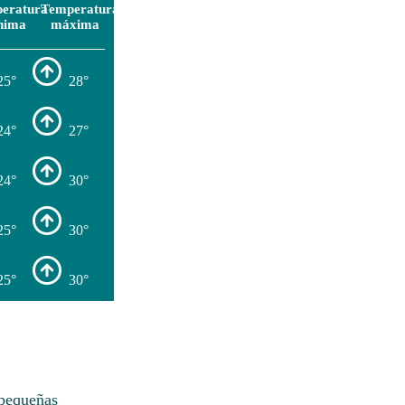
eratura
Temperatura
nima
máxima
25°
28°
24°
27°
24°
30°
25°
30°
25°
30°
 pequeñas