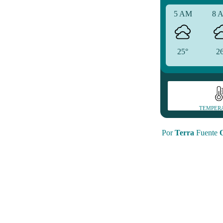
5 AM
8 
25°
2
TEMPER
Por
Terra
Fuente