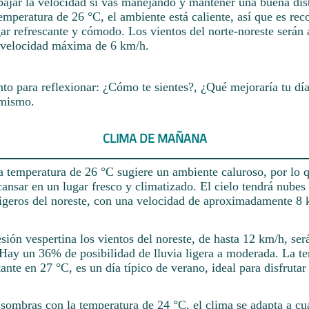
jar la velocidad si vas manejando y mantener una buena dist
emperatura de 26 °C, el ambiente está caliente, así que es re
ar refrescante y cómodo. Los vientos del norte-noreste serán 
a velocidad máxima de 6 km/h.
 para reflexionar: ¿Cómo te sientes?, ¿Qué mejoraría tu día
 mismo.
CLIMA DE MAÑANA
la temperatura de 26 °C sugiere un ambiente caluroso, por lo 
ansar en un lugar fresco y climatizado. El cielo tendrá nubes
ligeros del noreste, con una velocidad de aproximadamente 8 
esión vespertina los vientos del noreste, de hasta 12 km/h, será
. Hay un 36% de posibilidad de lluvia ligera a moderada. La t
nte en 27 °C, es un día típico de verano, ideal para disfrutar
 sombras con la temperatura de 24 °C, el clima se adapta a cu