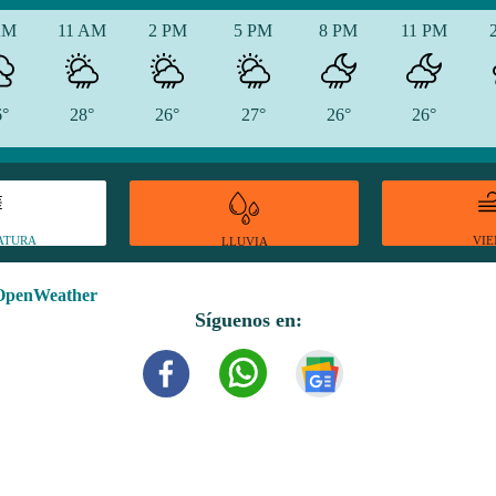
AM
11 AM
2 PM
5 PM
8 PM
11 PM
6°
28°
26°
27°
26°
26°
ATURA
VI
LLUVIA
OpenWeather
Síguenos en: