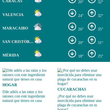
CARACAS
20°
32°
VALENCIA
24°
32°
MARACAIBO
26°
35°
SAN CRISTÓBAL
20°
31°
MÉRIDA
18°
25°
HOGAR
CUCARACHAS
Dile adiós a las ratas y los
ratones con este ingrediente
¿Por qué no debes usar
natural que tienes en casa
insecticida para eliminar una
plaga de cucarachas en tu
hogar?