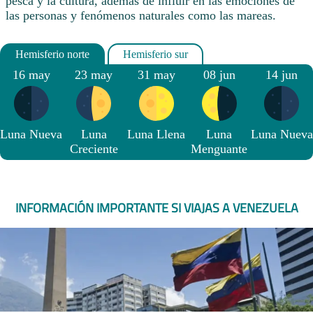
pesca y la cultura, además de influir en las emociones de
las personas y fenómenos naturales como las mareas.
16 may
23 may
31 may
08 jun
14 jun
Luna Nueva
Luna
Luna Llena
Luna
Luna Nueva
Creciente
Menguante
INFORMACIÓN IMPORTANTE SI VIAJAS A VENEZUELA