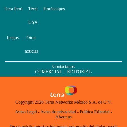
Terra Perú
Terra
Horóscopos
USA
Juegos
Otras
noticias
Contáctanos
COMERCIAL
|
EDITORIAL
Copyright 2026 Terra Networks México S.A. de C.V.
Aviso Legal
-
Aviso de privacidad
-
Política Editorial
-
About us
De no existir autorización previa por escrito del titular queda