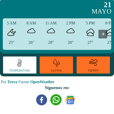
21
MAYO
5 AM
8 AM
11 AM
2 PM
5 PM
8 P
25°
26°
28°
28°
27°
27°
TEMPERATURA
VIENTO
LLUVIA
Por
Terra
Fuente
OpenWeather
Síguenos en: