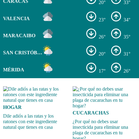
CARACAS
20°
33°
VALENCIA
23°
34°
MARACAIBO
26°
35°
SAN CRISTÓBAL
20°
31°
MÉRIDA
17°
26°
HOGAR
CUCARACHAS
Dile adiós a las ratas y los
ratones con este ingrediente
¿Por qué no debes usar
natural que tienes en casa
insecticida para eliminar una
plaga de cucarachas en tu
hogar?