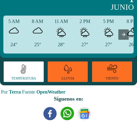
JUNIO
5 AM
8 AM
11 AM
2 PM
5 PM
8 P
24°
25°
28°
27°
27°
26°
TEMPERATURA
VIENTO
LLUVIA
Por
Terra
Fuente
OpenWeather
Síguenos en: