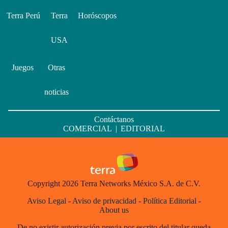
Terra Perú
Terra
Horóscopos
USA
Juegos
Otras
noticias
Contáctanos
COMERCIAL
|
EDITORIAL
Copyright 2026 Terra Networks México S.A. de C.V.
Aviso Legal
-
Aviso de privacidad
-
Política Editorial
-
About us
De no existir autorización previa por escrito del titular queda