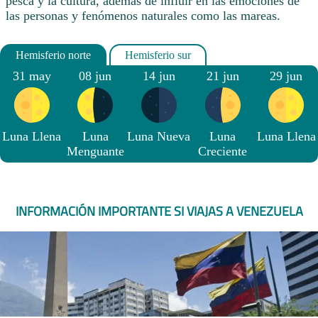
pesca y la cultura, además de influir en las emociones de
las personas y fenómenos naturales como las mareas.
31 may
08 jun
14 jun
21 jun
29 jun
Luna Llena
Luna
Luna Nueva
Luna
Luna Llena
Menguante
Creciente
INFORMACIÓN IMPORTANTE SI VIAJAS A VENEZUELA