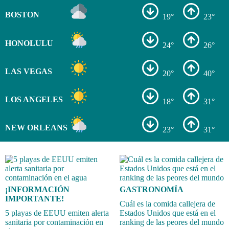
BOSTON
19°
23°
HONOLULU
24°
26°
LAS VEGAS
20°
40°
LOS ANGELES
18°
31°
NEW ORLEANS
23°
31°
¡INFORMACIÓN
GASTRONOMÍA
IMPORTANTE!
Cuál es la comida callejera de
5 playas de EEUU emiten alerta
Estados Unidos que está en el
sanitaria por contaminación en
ranking de las peores del mundo