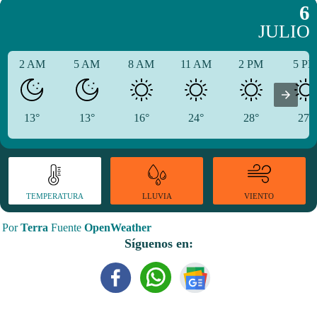
6
JULIO
2 AM
5 AM
8 AM
11 AM
2 PM
5 P
13°
13°
16°
24°
28°
27°
TEMPERATURA
VIENTO
LLUVIA
Por
Terra
Fuente
OpenWeather
Síguenos en: