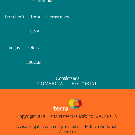
Colombia
Terra Perú
Terra
Horóscopos
USA
Juegos
Otras
noticias
Contáctanos
COMERCIAL
|
EDITORIAL
Copyright 2026 Terra Networks México S.A. de C.V.
Aviso Legal
-
Aviso de privacidad
-
Política Editorial
-
About us