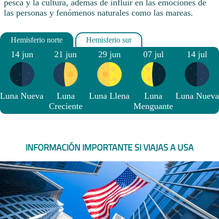
pesca y la cultura, además de influir en las emociones de
las personas y fenómenos naturales como las mareas.
14 jun
21 jun
29 jun
07 jul
14 jul
Luna Nueva
Luna
Luna Llena
Luna
Luna Nueva
Creciente
Menguante
INFORMACIÓN IMPORTANTE SI VIAJAS A USA