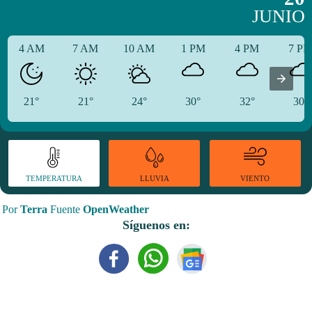
JUNIO
4 AM
7 AM
10 AM
1 PM
4 PM
7 P
21°
21°
24°
30°
32°
30°
TEMPERATURA
VIENTO
LLUVIA
Por
Terra
Fuente
OpenWeather
Síguenos en: