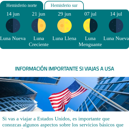
14 jun
21 jun
29 jun
07 jul
14 jul
Luna Nueva
Luna
Luna Llena
Luna
Luna Nueva
Creciente
Menguante
INFORMACIÓN IMPORTANTE SI VIAJAS A USA
Si vas a viajar a Estados Unidos, es importante que
conozcas algunos aspectos sobre los servicios básicos que