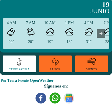
19
JUNIO
4 AM
7 AM
10 AM
1 PM
4 PM
7 P
20°
20°
19°
18°
31°
28°
TEMPERATURA
VIENTO
LLUVIA
Por
Terra
Fuente
OpenWeather
Síguenos en: