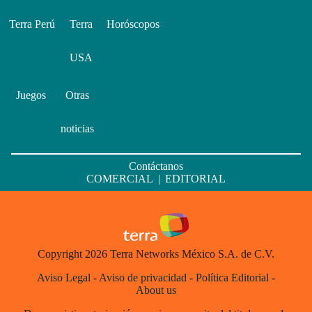
Terra Perú
Terra
Horóscopos
USA
Juegos
Otras
noticias
Contáctanos
COMERCIAL
|
EDITORIAL
Copyright 2026 Terra Networks México S.A. de C.V.
Aviso Legal
-
Aviso de privacidad
-
Política Editorial
-
About us