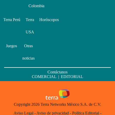
Colombia
Terra Perú
Terra
Horóscopos
USA
Juegos
Otras
noticias
Contáctanos
COMERCIAL
|
EDITORIAL
Copyright 2026 Terra Networks México S.A. de C.V.
Aviso Legal
-
Aviso de privacidad
-
Política Editorial
-