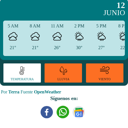
12
JUNIO
5 AM
8 AM
11 AM
2 PM
5 PM
8 P
21°
21°
26°
30°
27°
22°
TEMPERATURA
VIENTO
LLUVIA
Por
Terra
Fuente
OpenWeather
Síguenos en: