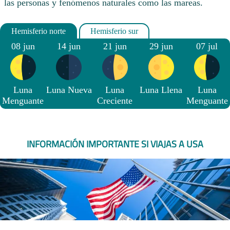
las personas y fenómenos naturales como las mareas.
08 jun
14 jun
21 jun
29 jun
07 jul
Luna
Luna Nueva
Luna
Luna Llena
Luna
Menguante
Creciente
Menguante
INFORMACIÓN IMPORTANTE SI VIAJAS A USA