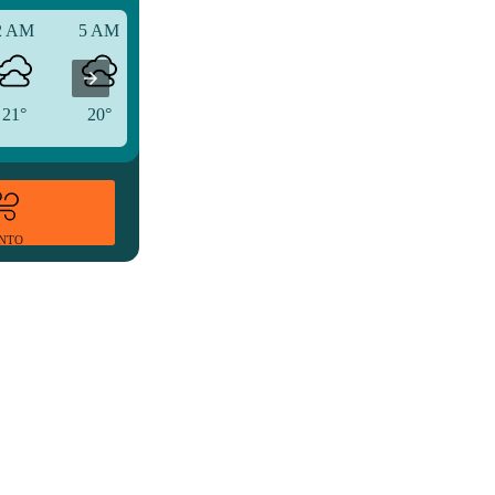
2 AM
5 AM
8 AM
21°
20°
25°
ENTO