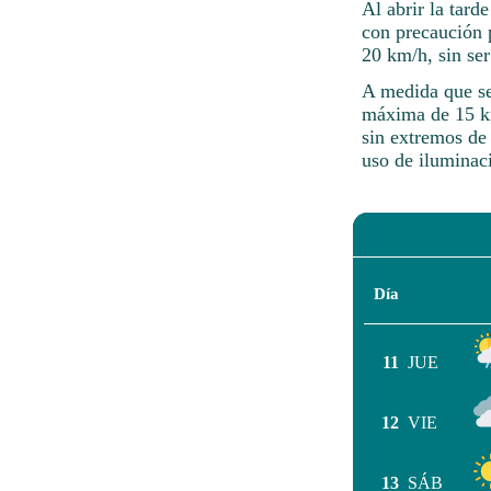
Al abrir la tard
con precaución p
20 km/h, sin ser
A medida que se
máxima de 15 km
sin extremos de
uso de iluminaci
Día
11
JUE
12
VIE
13
SÁB