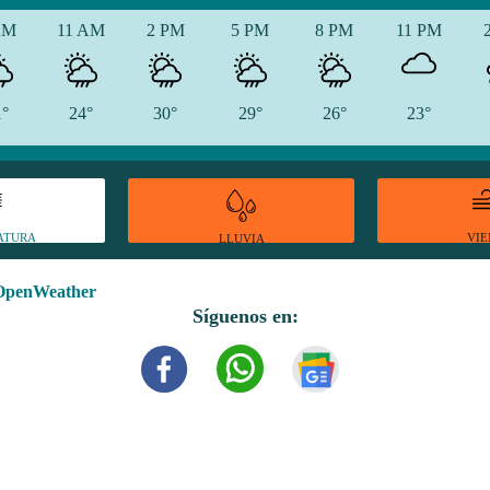
AM
11 AM
2 PM
5 PM
8 PM
11 PM
1°
24°
30°
29°
26°
23°
ATURA
VI
LLUVIA
OpenWeather
Síguenos en: