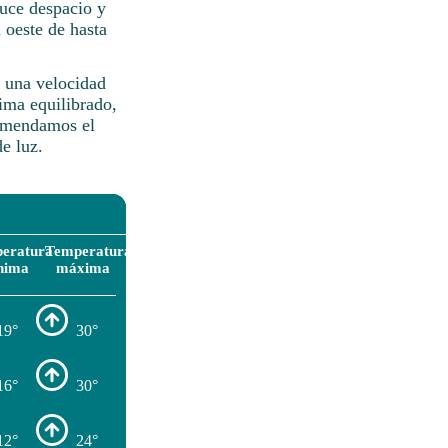
duce despacio y
 oeste de hasta
n una velocidad
ima equilibrado,
comendamos el
e luz.
eratura
Temperatura
nima
máxima
19°
30°
16°
30°
12°
24°