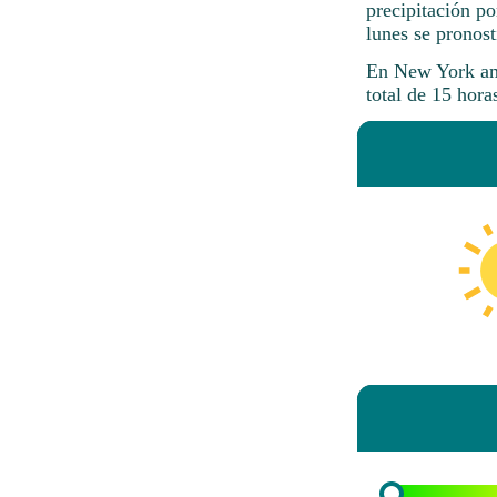
precipitación p
lunes se pronost
En New York ama
total de 15 hora