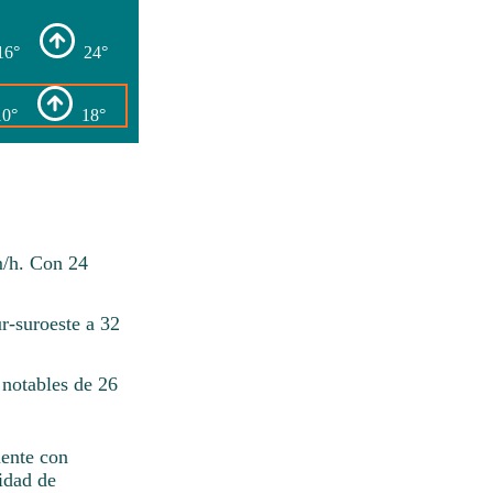
16°
24°
10°
18°
m/h. Con 24
r-suroeste a 32
notables de 26
mente con
idad de