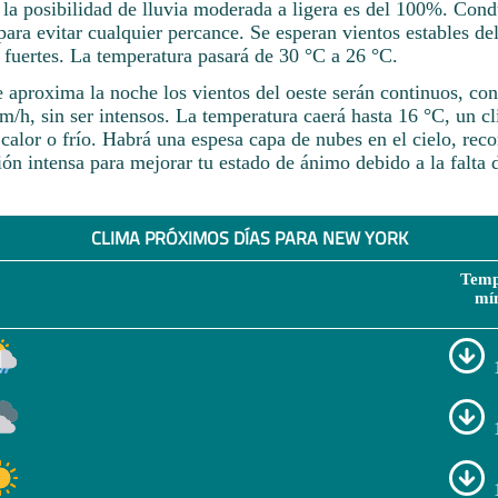
e la posibilidad de lluvia moderada a ligera es del 100%. Con
ara evitar cualquier percance. Se esperan vientos estables del
 fuertes. La temperatura pasará de 30 °C a 26 °C.
 aproxima la noche los vientos del oeste serán continuos, co
/h, sin ser intensos. La temperatura caerá hasta 16 °C, un cl
 calor o frío. Habrá una espesa capa de nubes en el cielo, re
ón intensa para mejorar tu estado de ánimo debido a la falta d
CLIMA PRÓXIMOS DÍAS PARA NEW YORK
Temp
mí