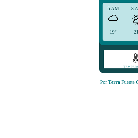
5 AM
8 
19°
2
TEMPER
Por
Terra
Fuente