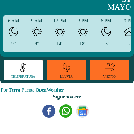
MAYO
6 AM
9 AM
12 PM
3 PM
6 PM
9 P
9°
9°
14°
18°
13°
12°
TEMPERATURA
VIENTO
LLUVIA
Por
Terra
Fuente
OpenWeather
Síguenos en: