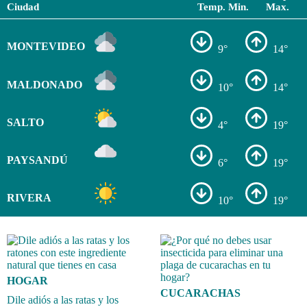
Ciudad
Temp. Min.
Max.
MONTEVIDEO
9°
14°
MALDONADO
10°
14°
SALTO
4°
19°
PAYSANDÚ
6°
19°
RIVERA
10°
19°
HOGAR
CUCARACHAS
Dile adiós a las ratas y los