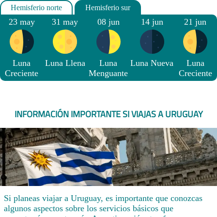
23 may
31 may
08 jun
14 jun
21 jun
Luna
Luna Llena
Luna
Luna Nueva
Luna
Creciente
Menguante
Creciente
INFORMACIÓN IMPORTANTE SI VIAJAS A URUGUAY
Si planeas viajar a Uruguay, es importante que conozcas
algunos aspectos sobre los servicios básicos que