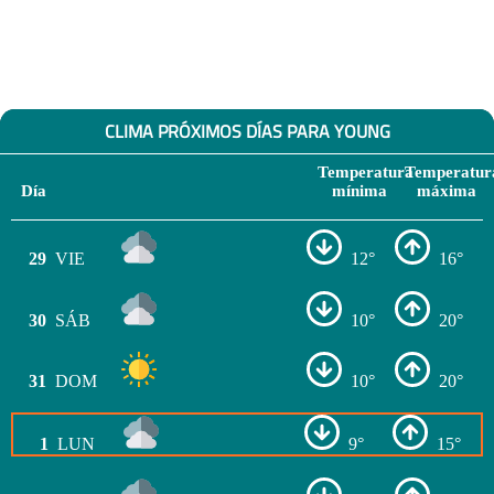
CLIMA PRÓXIMOS DÍAS PARA YOUNG
Temperatura
Temperatur
Día
mínima
máxima
29
VIE
12°
16°
30
SÁB
10°
20°
31
DOM
10°
20°
1
LUN
9°
15°