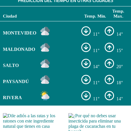
PREDICCIÓN DEL TIEMPO EN OTRAS CIUDADES
Temp.
Ciudad
Temp. Min.
Max.
MONTEVIDEO
11°
14°
MALDONADO
11°
15°
SALTO
14°
20°
PAYSANDÚ
11°
18°
RIVERA
11°
14°