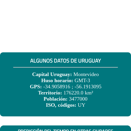
ALGUNOS DATOS DE URUGUAY
Capital Uruguay:
Montevideo
Huso horario:
GMT-3
GPS:
-34.9058916 ; -56.1913095
Territorio:
176220.0 km²
Población:
3477000
ISO, códigos:
UY