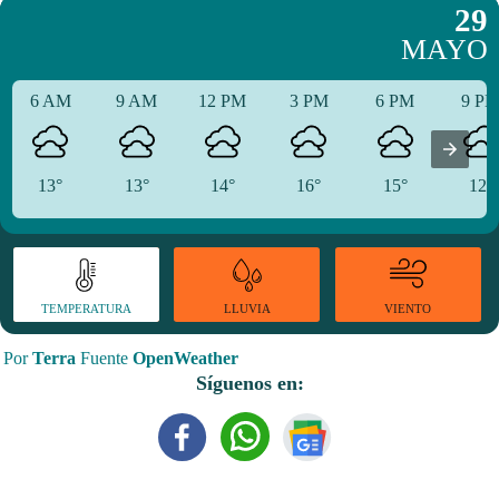
29
MAYO
6 AM
9 AM
12 PM
3 PM
6 PM
9 P
13°
13°
14°
16°
15°
12°
TEMPERATURA
VIENTO
LLUVIA
Por
Terra
Fuente
OpenWeather
Síguenos en: