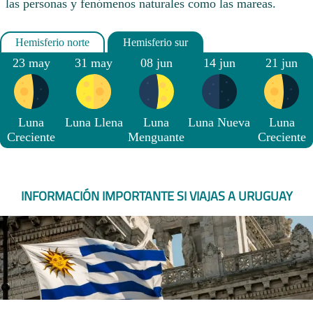
las personas y fenómenos naturales como las mareas.
23 may
31 may
08 jun
14 jun
21 jun
Luna
Luna Llena
Luna
Luna Nueva
Luna
Creciente
Menguante
Creciente
INFORMACIÓN IMPORTANTE SI VIAJAS A URUGUAY