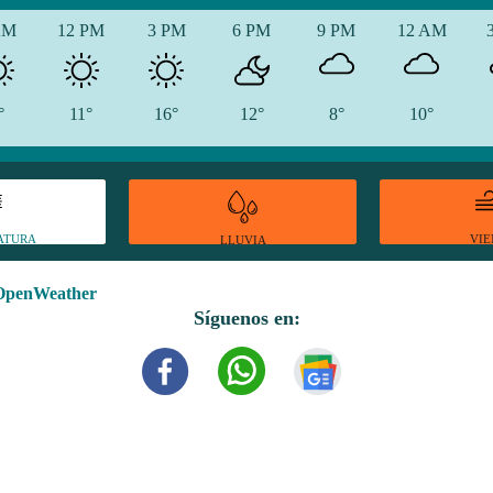
AM
12 PM
3 PM
6 PM
9 PM
12 AM
°
11°
16°
12°
8°
10°
ATURA
VI
LLUVIA
OpenWeather
Síguenos en: