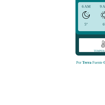
6 AM
9 
5°
6
TEMPER
Por
Terra
Fuente