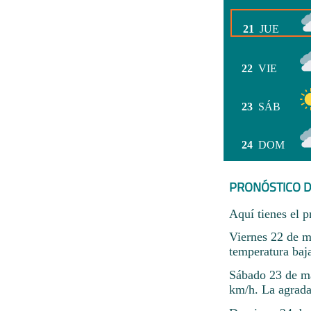
21
JUE
22
VIE
23
SÁB
24
DOM
PRONÓSTICO D
Aquí tienes el p
Viernes 22 de m
temperatura baj
Sábado 23 de ma
km/h. La agrada