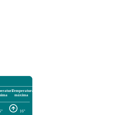
eratura
Temperatura
nima
máxima
5°
16°