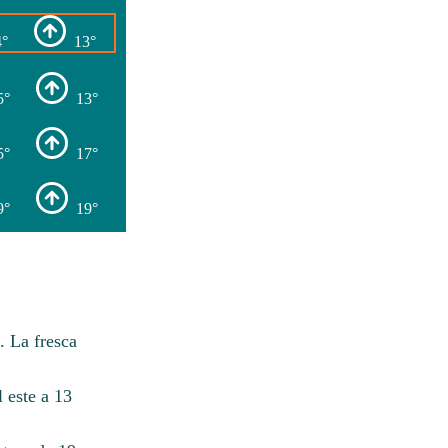
4°
13°
5°
13°
5°
17°
9°
19°
. La fresca
 este a 13