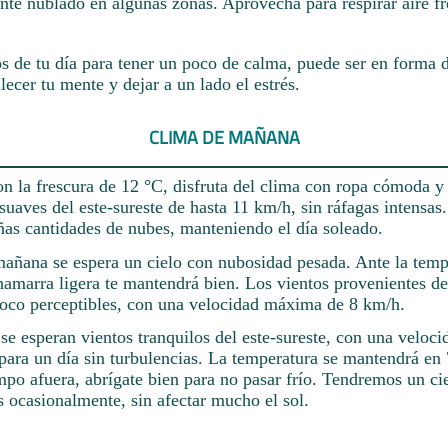
nte nublado en algunas zonas. Aprovecha para respirar aire fre
 de tu día para tener un poco de calma, puede ser en forma 
lecer tu mente y dejar a un lado el estrés.
CLIMA DE MAÑANA
 la frescura de 12 °C, disfruta del clima con ropa cómoda y
suaves del este-sureste de hasta 11 km/h, sin ráfagas intensas
ñas cantidades de nubes, manteniendo el día soleado.
mañana se espera un cielo con nubosidad pesada. Ante la temp
amarra ligera te mantendrá bien. Los vientos provenientes del
 poco perceptibles, con una velocidad máxima de 8 km/h.
se esperan vientos tranquilos del este-sureste, con una velo
para un día sin turbulencias. La temperatura se mantendrá en 
mpo afuera, abrígate bien para no pasar frío. Tendremos un ci
 ocasionalmente, sin afectar mucho el sol.