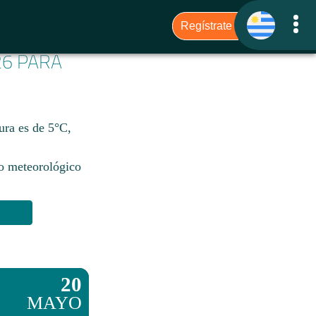
26 PARA
ura es de 5°C,
io meteorológico
20
MAYO