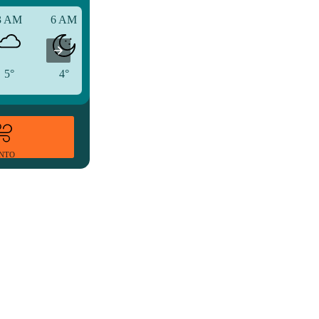
3 AM
6 AM
9 AM
5°
4°
7°
ENTO