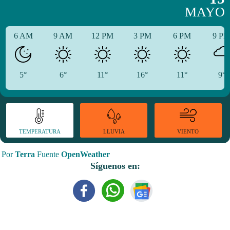
MAYO
6 AM
9 AM
12 PM
3 PM
6 PM
9 P
5°
6°
11°
16°
11°
9°
TEMPERATURA
VIENTO
LLUVIA
Por
Terra
Fuente
OpenWeather
Síguenos en: