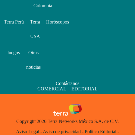
Colombia
Terra Perú
Terra
Horóscopos
USA
Juegos
Otras
noticias
Contáctanos
COMERCIAL
|
EDITORIAL
Copyright 2026 Terra Networks México S.A. de C.V.
Aviso Legal
-
Aviso de privacidad
-
Política Editorial
-