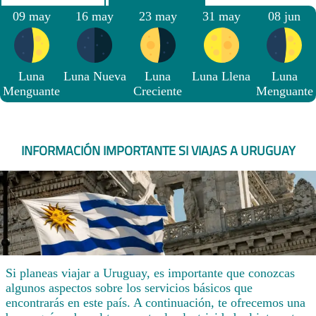
09 may
16 may
23 may
31 may
08 jun
Luna
Luna Nueva
Luna
Luna Llena
Luna
Menguante
Creciente
Menguante
INFORMACIÓN IMPORTANTE SI VIAJAS A URUGUAY
Si planeas viajar a Uruguay, es importante que conozcas
algunos aspectos sobre los servicios básicos que
encontrarás en este país. A continuación, te ofrecemos una