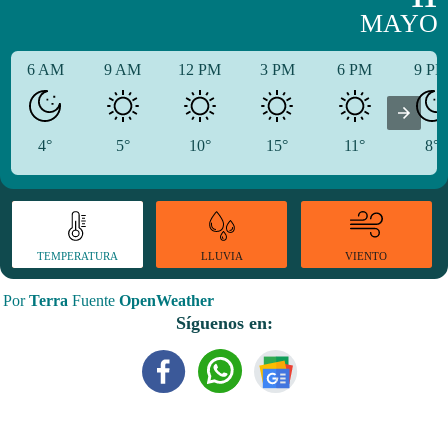
MAYO
6 AM
9 AM
12 PM
3 PM
6 PM
9 P
4°
5°
10°
15°
11°
8°
TEMPERATURA
VIENTO
LLUVIA
Por
Terra
Fuente
OpenWeather
Síguenos en: