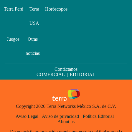
Terra Perú
Terra
Horóscopos
USA
Juegos
Otras
noticias
Contáctanos
COMERCIAL
|
EDITORIAL
Copyright 2026 Terra Networks México S.A. de C.V.
Aviso Legal
-
Aviso de privacidad
-
Política Editorial
-
About us
De no existir autorización previa por escrito del titular queda