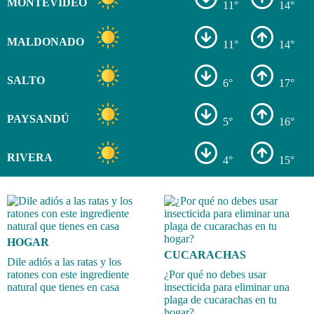
MONTEVIDEO
11°
14°
MALDONADO
11°
14°
SALTO
6°
17°
PAYSANDÚ
5°
16°
RIVERA
4°
15°
HOGAR
CUCARACHAS
Dile adiós a las ratas y los
ratones con este ingrediente
¿Por qué no debes usar
natural que tienes en casa
insecticida para eliminar una
plaga de cucarachas en tu
hogar?