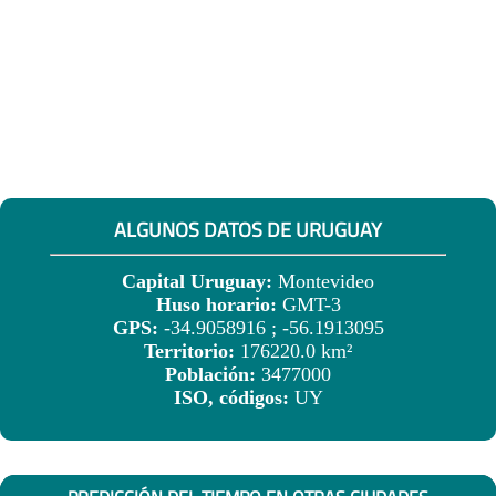
ALGUNOS DATOS DE URUGUAY
Capital Uruguay:
Montevideo
Huso horario:
GMT-3
GPS:
-34.9058916 ; -56.1913095
Territorio:
176220.0 km²
Población:
3477000
ISO, códigos:
UY