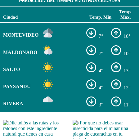
PREDICCIÓN DEL TIEMPO EN OTRAS CIUDADES
Temp.
Ciudad
Temp. Min.
Max.
MONTEVIDEO
7°
10°
MALDONADO
7°
10°
SALTO
4°
13°
PAYSANDÚ
4°
12°
RIVERA
3°
11°