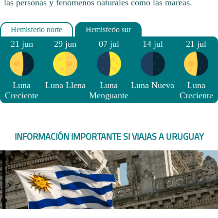
las personas y fenómenos naturales como las mareas.
21 jun
29 jun
07 jul
14 jul
21 jul
Luna
Luna Llena
Luna
Luna Nueva
Luna
Creciente
Menguante
Creciente
INFORMACIÓN IMPORTANTE SI VIAJAS A URUGUAY