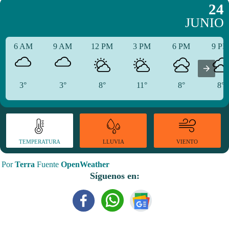
24
JUNIO
6 AM
9 AM
12 PM
3 PM
6 PM
9 P
3°
3°
8°
11°
8°
8°
TEMPERATURA
VIENTO
LLUVIA
Por
Terra
Fuente
OpenWeather
Síguenos en: