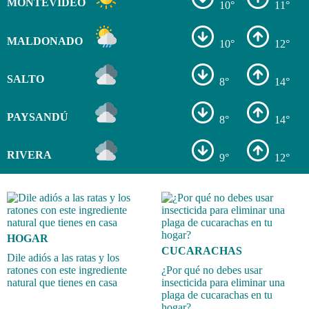
MONTEVIDEO
10°
11°
MALDONADO
10°
12°
SALTO
8°
14°
PAYSANDÚ
8°
14°
RIVERA
9°
12°
HOGAR
CUCARACHAS
Dile adiós a las ratas y los
ratones con este ingrediente
¿Por qué no debes usar
natural que tienes en casa
insecticida para eliminar una
plaga de cucarachas en tu
hogar?