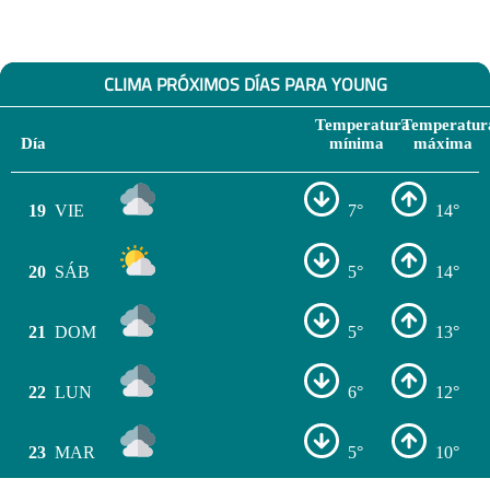
CLIMA PRÓXIMOS DÍAS PARA YOUNG
Temperatura
Temperatur
Día
mínima
máxima
19
VIE
7°
14°
20
SÁB
5°
14°
21
DOM
5°
13°
22
LUN
6°
12°
23
MAR
5°
10°