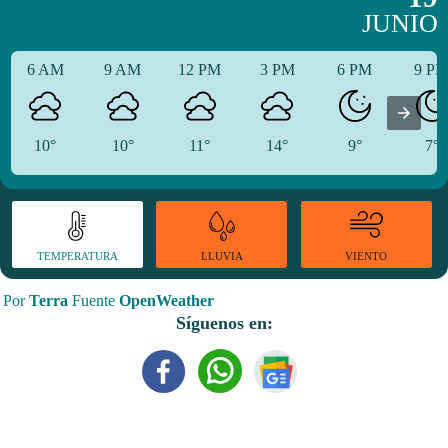
JUNIO
6 AM
9 AM
12 PM
3 PM
6 PM
9 P
10°
10°
11°
14°
9°
7°
TEMPERATURA
VIENTO
LLUVIA
Por
Terra
Fuente
OpenWeather
Síguenos en: