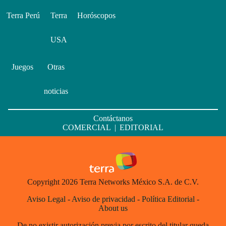
Terra Perú
Terra
Horóscopos
USA
Juegos
Otras
noticias
Contáctanos
COMERCIAL
|
EDITORIAL
Copyright 2026 Terra Networks México S.A. de C.V.
Aviso Legal
-
Aviso de privacidad
-
Política Editorial
-
About us
De no existir autorización previa por escrito del titular queda