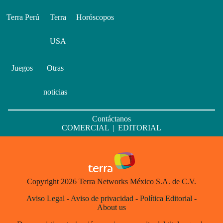
Terra Perú
Terra
Horóscopos
USA
Juegos
Otras
noticias
Contáctanos
COMERCIAL
|
EDITORIAL
Copyright 2026 Terra Networks México S.A. de C.V.
Aviso Legal
-
Aviso de privacidad
-
Política Editorial
-
About us