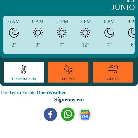
JUNIO
6 AM
9 AM
12 PM
3 PM
6 PM
9 P
2°
3°
7°
12°
7°
6°
TEMPERATURA
VIENTO
LLUVIA
Por
Terra
Fuente
OpenWeather
Síguenos en: