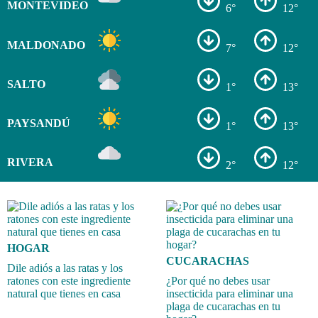
MONTEVIDEO
6°
12°
MALDONADO
7°
12°
SALTO
1°
13°
PAYSANDÚ
1°
13°
RIVERA
2°
12°
HOGAR
CUCARACHAS
Dile adiós a las ratas y los
ratones con este ingrediente
¿Por qué no debes usar
natural que tienes en casa
insecticida para eliminar una
plaga de cucarachas en tu