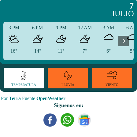
7
JULIO
3 PM
6 PM
9 PM
12 AM
3 AM
6 A
16°
14°
11°
7°
6°
5°
TEMPERATURA
VIENTO
LLUVIA
Por
Terra
Fuente
OpenWeather
Síguenos en: