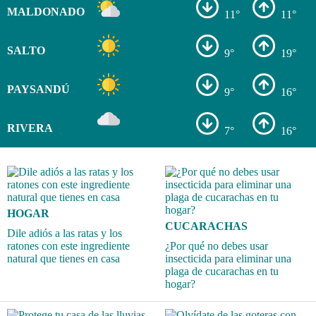
MALDONADO
11°
11°
SALTO
9°
19°
PAYSANDÚ
9°
16°
RIVERA
7°
16°
HOGAR
CUCARACHAS
Dile adiós a las ratas y los
ratones con este ingrediente
¿Por qué no debes usar
natural que tienes en casa
insecticida para eliminar una
plaga de cucarachas en tu
hogar?