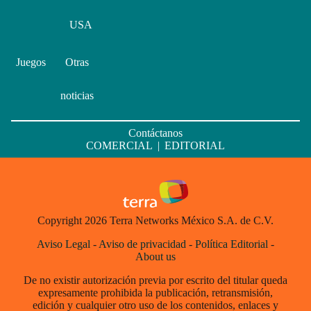
USA
Juegos
Otras
noticias
Contáctanos
COMERCIAL
|
EDITORIAL
Copyright 2026 Terra Networks México S.A. de C.V.
Aviso Legal
-
Aviso de privacidad
-
Política Editorial
-
About us
De no existir autorización previa por escrito del titular queda
expresamente prohibida la publicación, retransmisión,
edición y cualquier otro uso de los contenidos, enlaces y