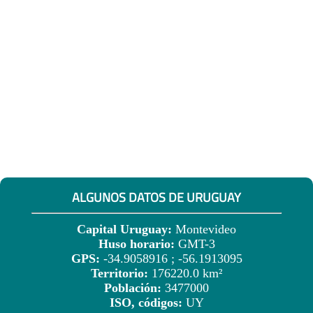
ALGUNOS DATOS DE URUGUAY
Capital Uruguay:
Montevideo
Huso horario:
GMT-3
GPS:
-34.9058916 ; -56.1913095
Territorio:
176220.0 km²
Población:
3477000
ISO, códigos:
UY