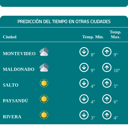
PREDICCIÓN DEL TIEMPO EN OTRAS CIUDADES
Temp.
Ciudad
Temp. Min.
Max.
MONTEVIDEO
8°
9°
MALDONADO
9°
10°
SALTO
4°
5°
PAYSANDÚ
4°
6°
RIVERA
3°
4°