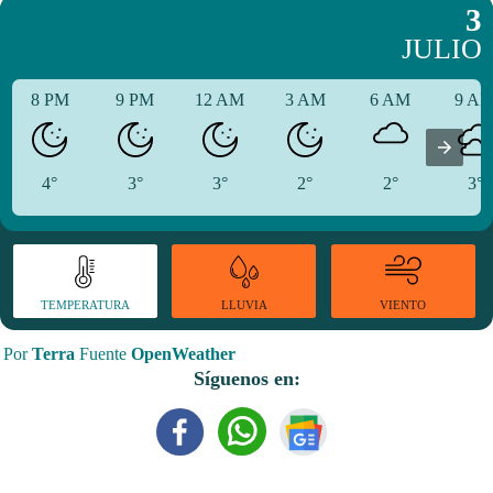
3
JULIO
8 PM
9 PM
12 AM
3 AM
6 AM
9 A
4°
3°
3°
2°
2°
3°
TEMPERATURA
VIENTO
LLUVIA
Por
Terra
Fuente
OpenWeather
Síguenos en: