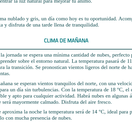
 entrar la luz natural para mejorar tu ánimo.
clima nublado y gris, un día como hoy es tu oportunidad. Acom
ta y disfruta de una tarde llena de tranquilidad.
CLIMA DE MAÑANA
la jornada se espera una mínima cantidad de nubes, perfecto p
 aprender sobre el entorno natural. La temperatura pasará de 11
ra la transición. Se pronostican vientos ligeros del norte de h
entas.
mañana se esperan vientos tranquilos del norte, con una velo
para un día sin turbulencias. Con la temperatura de 18 °C, el 
le y apto para cualquier actividad. Habrá nubes en algunas ár
e será mayormente calmado. Disfruta del aire fresco.
aproxima la noche la temperatura será de 14 °C, ideal para p
elo con mucha presencia de nubes.