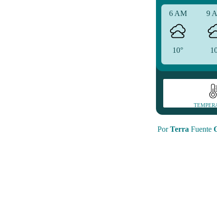
6 AM
9 
10°
1
TEMPER
Por
Terra
Fuente