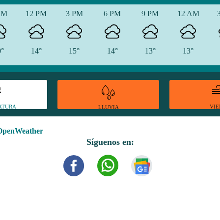
AM
12 PM
3 PM
6 PM
9 PM
12 AM
0°
14°
15°
14°
13°
13°
ATURA
VI
LLUVIA
OpenWeather
Síguenos en: