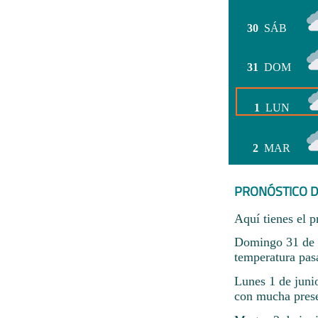
30
SÁB
31
DOM
1
LUN
2
MAR
PRONÓSTICO D
Aquí tienes el p
Domingo 31 de m
temperatura pas
Lunes 1 de juni
con mucha prese