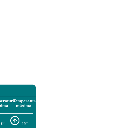
eratura
Temperatura
nima
máxima
10°
15°