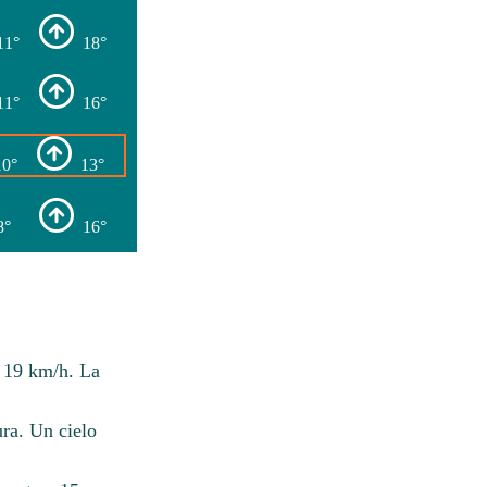
11°
18°
11°
16°
10°
13°
8°
16°
 19 km/h. La
ra. Un cielo