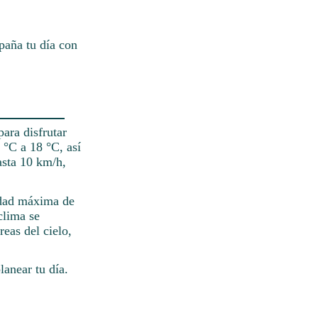
paña tu día con
ara disfrutar
 °C a 18 °C, así
asta 10 km/h,
cidad máxima de
clima se
eas del cielo,
lanear tu día.