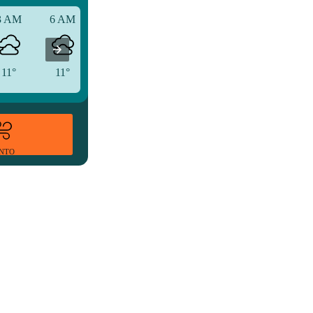
3 AM
6 AM
9 AM
11°
11°
12°
ENTO