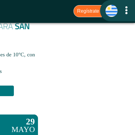
PARA
SAN
 es de 10°C, con
s
29
MAYO