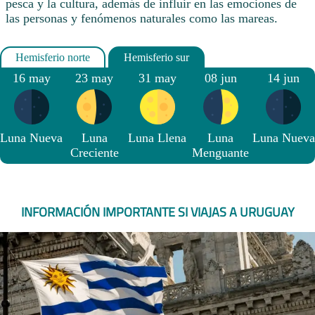
pesca y la cultura, además de influir en las emociones de
las personas y fenómenos naturales como las mareas.
16 may
23 may
31 may
08 jun
14 jun
Luna Nueva
Luna
Luna Llena
Luna
Luna Nueva
Creciente
Menguante
INFORMACIÓN IMPORTANTE SI VIAJAS A URUGUAY