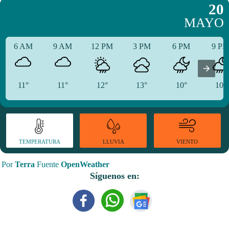
20
MAYO
6 AM
9 AM
12 PM
3 PM
6 PM
9 P
11°
11°
12°
13°
10°
10°
TEMPERATURA
VIENTO
LLUVIA
Por
Terra
Fuente
OpenWeather
Síguenos en: