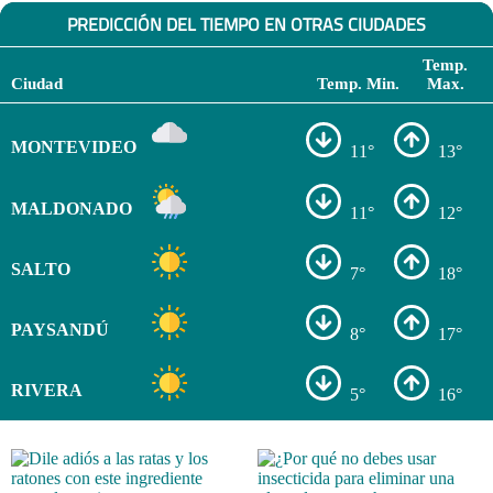
PREDICCIÓN DEL TIEMPO EN OTRAS CIUDADES
Temp.
Ciudad
Temp. Min.
Max.
MONTEVIDEO
11°
13°
MALDONADO
11°
12°
SALTO
7°
18°
PAYSANDÚ
8°
17°
RIVERA
5°
16°