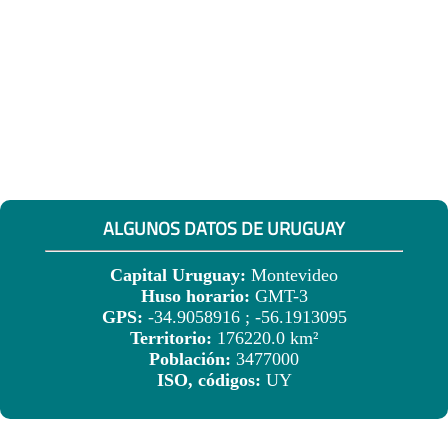
ALGUNOS DATOS DE URUGUAY
Capital Uruguay:
Montevideo
Huso horario:
GMT-3
GPS:
-34.9058916 ; -56.1913095
Territorio:
176220.0 km²
Población:
3477000
ISO, códigos:
UY