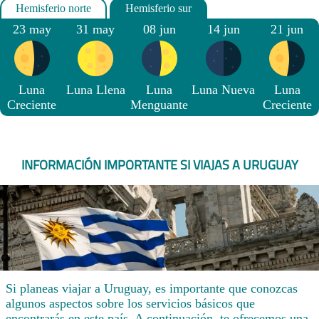
23 may
31 may
08 jun
14 jun
21 jun
Luna
Luna Llena
Luna
Luna Nueva
Luna
Creciente
Menguante
Creciente
INFORMACIÓN IMPORTANTE SI VIAJAS A URUGUAY
Si planeas viajar a Uruguay, es importante que conozcas
algunos aspectos sobre los servicios básicos que
encontrarás en este país. A continuación, te ofrecemos una