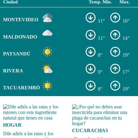
Ciudad
Temp. Min.
Max.
MONTEVIDEO
11°
16°
MALDONADO
11°
14°
PAYSANDÚ
8°
19°
RIVERA
9°
17°
TACUAREMBÓ
8°
19°
HOGAR
CUCARACHAS
Dile adiós a las ratas y los