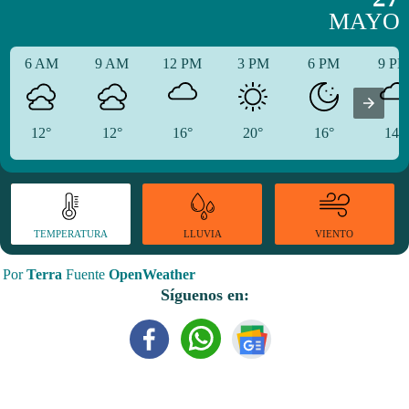
MAYO
6 AM
9 AM
12 PM
3 PM
6 PM
9 P
12°
12°
16°
20°
16°
14°
TEMPERATURA
VIENTO
LLUVIA
Por
Terra
Fuente
OpenWeather
Síguenos en: