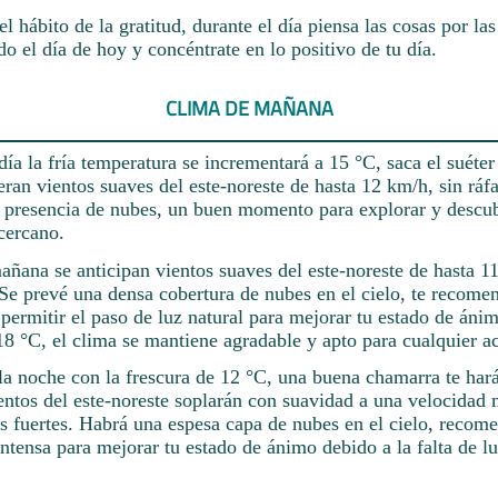
el hábito de la gratitud, durante el día piensa las cosas por las
do el día de hoy y concéntrate en lo positivo de tu día.
CLIMA DE MAÑANA
día la fría temperatura se incrementará a 15 °C, saca el suéte
an vientos suaves del este-noreste de hasta 12 km/h, sin ráfa
a presencia de nubes, un buen momento para explorar y descub
cercano.
mañana se anticipan vientos suaves del este-noreste de hasta 1
. Se prevé una densa cobertura de nubes en el cielo, te reco
 permitir el paso de luz natural para mejorar tu estado de áni
8 °C, el clima se mantiene agradable y apto para cualquier ac
la noche con la frescura de 12 °C, una buena chamarra te har
ntos del este-noreste soplarán con suavidad a una velocidad
as fuertes. Habrá una espesa capa de nubes en el cielo, recom
ntensa para mejorar tu estado de ánimo debido a la falta de lu