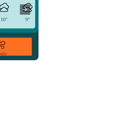
10°
9°
10°
ENTO