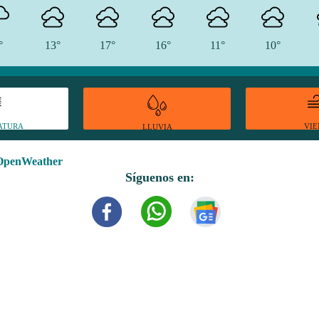
°
13°
17°
16°
11°
10°
ATURA
VI
LLUVIA
OpenWeather
Síguenos en: