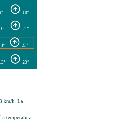
9°
18°
10°
21°
13°
23°
13°
23°
13 km/h. La
 La temperatura