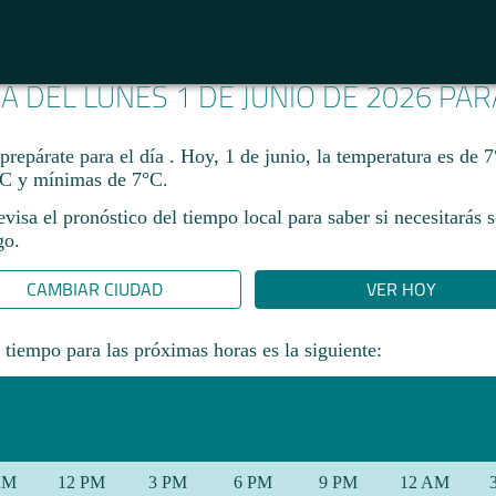
MA DEL LUNES 1 DE JUNIO DE 2026 PA
prepárate para el día . Hoy, 1 de junio, la temperatura es de 
C y mínimas de 7°C.
revisa el pronóstico del tiempo local para saber si necesitarás 
go.
CAMBIAR CIUDAD
VER HOY
 tiempo para las próximas horas es la siguiente:
AM
12 PM
3 PM
6 PM
9 PM
12 AM