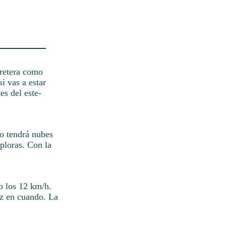
rretera como
i vas a estar
es del este-
lo tendrá nubes
xploras. Con la
o los 12 km/h.
ez en cuando. La