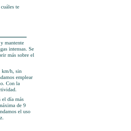
 cuáles te
r y mantente
gas intensas. Se
rir más sobre el
1 km/h, sin
mendamos emplear
mo. Con la
tividad.
á el día más
 máxima de 9
endamos el uso
z.