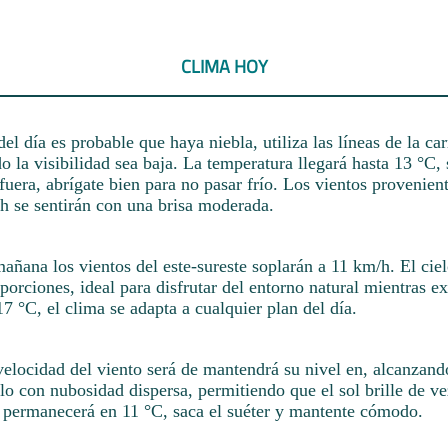
CLIMA HOY
el día es probable que haya niebla, utiliza las líneas de la ca
o la visibilidad sea baja. La temperatura llegará hasta 13 °C, s
era, abrígate bien para no pasar frío. Los vientos provenient
/h se sentirán con una brisa moderada.
añana los vientos del este-sureste soplarán a 11 km/h. El cie
orciones, ideal para disfrutar del entorno natural mientras e
7 °C, el clima se adapta a cualquier plan del día.
velocidad del viento será de mantendrá su nivel en, alcanzand
lo con nubosidad dispersa, permitiendo que el sol brille de v
a permanecerá en 11 °C, saca el suéter y mantente cómodo.