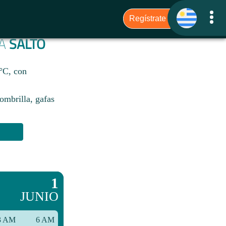
RA
SALTO
7°C, con
sombrilla, gafas
1
JUNIO
3 AM
6 AM
9 AM