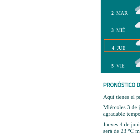
2
MAR
3
MIÉ
4
JUE
5
VIE
PRONÓSTICO D
Aquí tienes el p
Miércoles 3 de 
agradable tempe
Jueves 4 de jun
será de 23 °C 