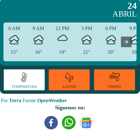
24
ABRIL
6 AM
9 AM
12 PM
3 PM
6 PM
9 P
15°
16°
19°
21°
20°
19°
TEMPERATURA
VIENTO
LLUVIA
Por
Terra
Fuente
OpenWeather
Síguenos en: