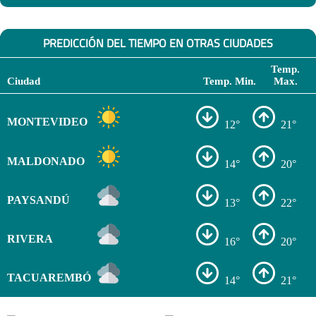
PREDICCIÓN DEL TIEMPO EN OTRAS CIUDADES
Temp.
Ciudad
Temp. Min.
Max.
MONTEVIDEO
12°
21°
MALDONADO
14°
20°
PAYSANDÚ
13°
22°
RIVERA
16°
20°
TACUAREMBÓ
14°
21°