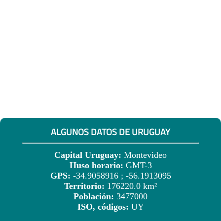
ALGUNOS DATOS DE URUGUAY
Capital Uruguay:
Montevideo
Huso horario:
GMT-3
GPS:
-34.9058916 ; -56.1913095
Territorio:
176220.0 km²
Población:
3477000
ISO, códigos:
UY