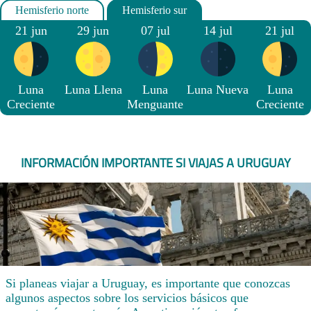
21 jun
29 jun
07 jul
14 jul
21 jul
Luna
Luna Llena
Luna
Luna Nueva
Luna
Creciente
Menguante
Creciente
INFORMACIÓN IMPORTANTE SI VIAJAS A URUGUAY
Si planeas viajar a Uruguay, es importante que conozcas
algunos aspectos sobre los servicios básicos que