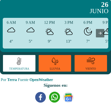
26
JUNIO
6 AM
9 AM
12 PM
3 PM
6 PM
9 P
4°
5°
9°
13°
7°
5°
TEMPERATURA
VIENTO
LLUVIA
Por
Terra
Fuente
OpenWeather
Síguenos en: