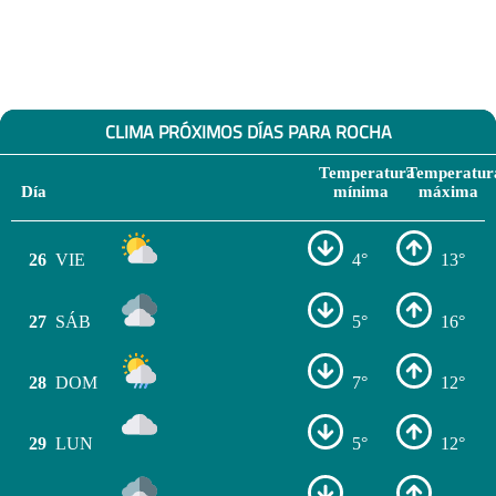
CLIMA PRÓXIMOS DÍAS PARA ROCHA
Temperatura
Temperatur
Día
mínima
máxima
26
VIE
4°
13°
27
SÁB
5°
16°
28
DOM
7°
12°
29
LUN
5°
12°