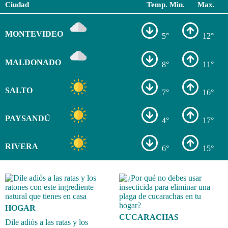
Ciudad
Temp. Min.
Max.
MONTEVIDEO
5°
12°
MALDONADO
8°
11°
SALTO
7°
16°
PAYSANDÚ
4°
17°
RIVERA
6°
15°
HOGAR
CUCARACHAS
Dile adiós a las ratas y los