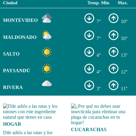
Ciudad
Temp. Min.
Max.
MONTEVIDEO
7°
10°
MALDONADO
7°
10°
SALTO
4°
13°
PAYSANDÚ
4°
12°
RIVERA
3°
11°
HOGAR
CUCARACHAS
Dile adiós a las ratas y los