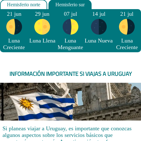
21 jun
29 jun
07 jul
14 jul
21 jul
Luna
Luna Llena
Luna
Luna Nueva
Luna
Creciente
Menguante
Creciente
INFORMACIÓN IMPORTANTE SI VIAJAS A URUGUAY
Si planeas viajar a Uruguay, es importante que conozcas
algunos aspectos sobre los servicios básicos que