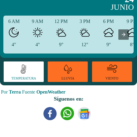
JUNIO
6 AM
9 AM
12 PM
3 PM
6 PM
9 P
4°
4°
9°
12°
9°
8°
TEMPERATURA
VIENTO
LLUVIA
Por
Terra
Fuente
OpenWeather
Síguenos en: